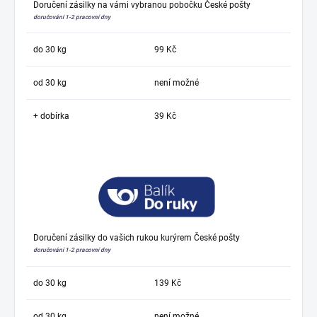
Doručení zásilky na vámi vybranou pobočku České pošty
doručování 1-2 pracovní dny
do 30 kg
99 Kč
od 30 kg
není možné
+ dobírka
39 Kč
Doručení zásilky do vašich rukou kurýrem České pošty
doručování 1-2 pracovní dny
do 30 kg
139 Kč
od 30 kg
není možné