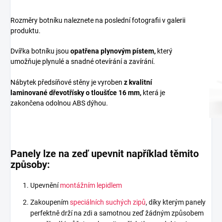
Rozměry botníku naleznete na poslední fotografii v galerii
produktu.
Dvířka botníku jsou
opatřena plynovým pístem,
který
umožňuje plynulé a snadné otevírání a zavírání.
Nábytek předsíňové stěny je vyroben
z
kvalitní
laminované dřevotřísky
o tloušťce 16 mm
,
která je
zakončena odolnou ABS dýhou.
Panely lze na zeď upevnit například těmito
způsoby:
Upevnění
montážním lepidlem
Zakoupením
speciálních suchých zipů
, díky kterým panely
perfektně drží na zdi a samotnou zeď žádným způsobem