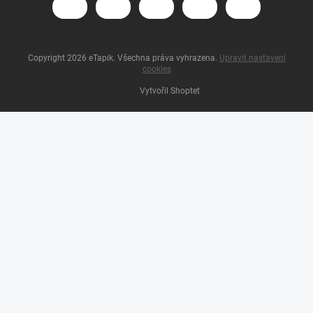
Copyright 2026
eTapik
. Všechna práva vyhrazena.
Upravit nastavení
cookies
Vytvořil Shoptet