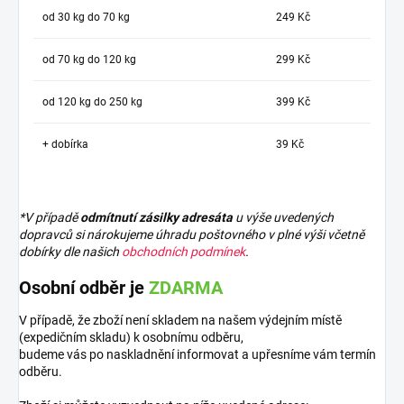
od 30 kg do 70 kg
249 Kč
od 70 kg do 120 kg
299 Kč
od 120 kg do 250 kg
399 Kč
+ dobírka
39 Kč
*V případě
odmítnutí zásilky adresáta
u výše uvedených
dopravců si nárokujeme úhradu poštovného v plné výši včetně
dobírky dle našich
obchodních podmínek
.
Osobní odběr je
ZDARMA
V případě, že zboží není skladem na našem výdejním místě
(expedičním skladu) k osobnímu odběru,
budeme vás po naskladnění informovat a upřesníme vám termín
odběru.