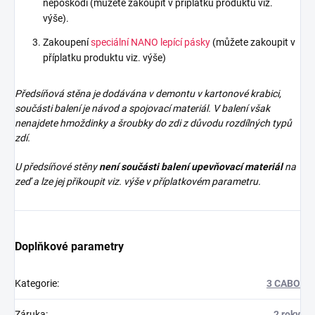
nepoškodí (můžete zakoupit v příplatku produktu viz.
výše).
Zakoupení
speciální NANO lepící pásky
(můžete zakoupit v
příplatku produktu viz. výše)
Předsíňová stěna je dodávána v demontu v kartonové krabici,
součásti balení je návod a spojovací materiál. V balení však
nenajdete
hmoždinky a šroubky do zdi z důvodu rozdílných typů
zdí.
U předsíňové stěny
není součásti balení upevňovací materiál
na
zeď a lze jej přikoupit viz. výše v příplatkovém parametru.
Doplňkové parametry
Kategorie
:
3 CABO
Záruka
:
2 roky