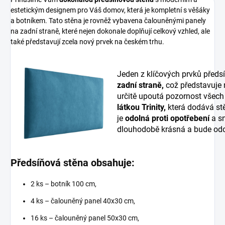
estetickým designem pro Váš domov, která je kompletní s věšáky
a botníkem. Tato stěna je rovněž vybavena čalouněnými panely
na zadní straně, které nejen dokonale doplňují celkový vzhled, ale
také představují zcela nový prvek na českém trhu.
Jeden z klíčových prvků předs
zadní straně,
což představuje
určitě upoutá pozornost všech
látkou Trinity,
která dodává stě
je
odolná proti opotřebení
a sn
dlouhodobě krásná a bude odo
Předsíňová stěna obsahuje:
2 ks – botník 100 cm,
4 ks – čalouněný panel 40x30 cm,
16 ks – čalouněný panel 50x30 cm,