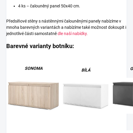
4 ks – čalouněný panel 50x40 cm.
Předsíňové stěny s nástěnnými čalouněnými panely nabízíme v
mnoha barevných variantách a nabízíme také možnost dokoupit i
jednotlivé části samostatně
dle naší nabídky.
Barevné varianty botníku:
SONOMA
G
BÍLÁ