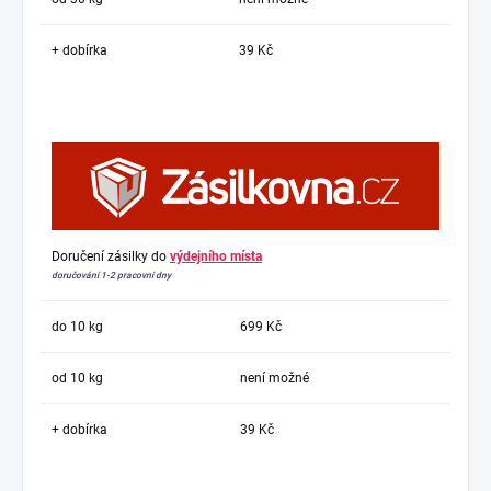
+ dobírka
39 Kč
Doručení zásilky do
výdejního místa
doručování 1-2 pracovní dny
do 10 kg
699 Kč
od 10 kg
není možné
+ dobírka
39 Kč