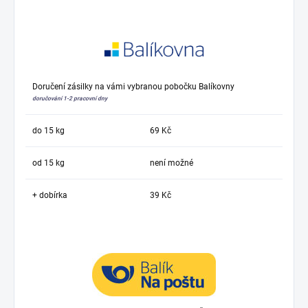
Doručení zásilky na vámi vybranou pobočku Balíkovny
doručování 1-2 pracovní dny
do 15 kg
69 Kč
od 15 kg
není možné
+ dobírka
39 Kč