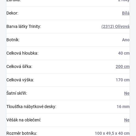
Dekor
:
Bílá
Barva látky Trinity
:
(2312) Olivová
Botník
:
Ano
Celková hloubka
:
40 cm
Celková šířka
:
200 cm
Celková výška
:
170 cm
Šatní skříň
:
Ne
Tloušťka nábytkové desky
:
16 mm
Věšák na oblečení
:
Ne
Rozměr botníku
:
100 x 49,5 x 40 cm