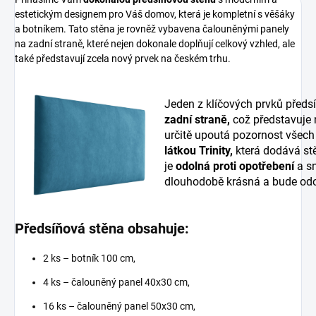
estetickým designem pro Váš domov, která je kompletní s věšáky
a botníkem. Tato stěna je rovněž vybavena čalouněnými panely
na zadní straně, které nejen dokonale doplňují celkový vzhled, ale
také představují zcela nový prvek na českém trhu.
Jeden z klíčových prvků předs
zadní straně,
což představuje
určitě upoutá pozornost všech
látkou Trinity,
která dodává stě
je
odolná proti opotřebení
a sn
dlouhodobě krásná a bude odo
Předsíňová stěna obsahuje:
2 ks – botník 100 cm,
4 ks – čalouněný panel 40x30 cm,
16 ks – čalouněný panel 50x30 cm,