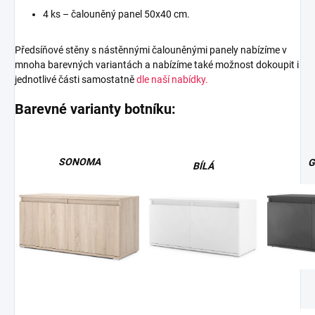
4 ks – čalouněný panel 50x40 cm.
Předsíňové stěny s nástěnnými čalouněnými panely nabízíme v
mnoha barevných variantách a nabízíme také možnost dokoupit i
jednotlivé části samostatně
dle naší nabídky.
Barevné varianty botníku:
SONOMA
G
BÍLÁ