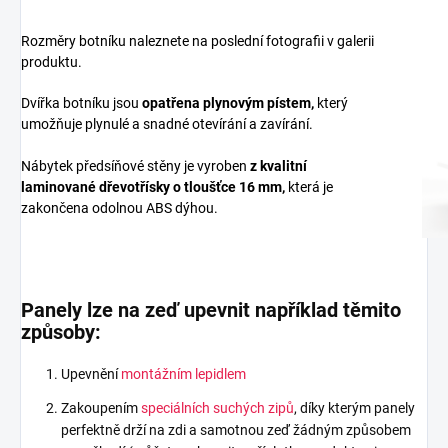
Rozměry botníku naleznete na poslední fotografii v galerii
produktu.
Dvířka botníku jsou
opatřena plynovým pístem,
který
umožňuje plynulé a snadné otevírání a zavírání.
Nábytek předsíňové stěny je vyroben
z
kvalitní
laminované dřevotřísky
o tloušťce 16 mm
,
která je
zakončena odolnou ABS dýhou.
Panely lze na zeď upevnit například těmito
způsoby:
Upevnění
montážním lepidlem
Zakoupením
speciálních suchých zipů
, díky kterým panely
perfektně drží na zdi a samotnou zeď žádným způsobem