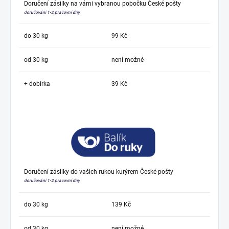
Doručení zásilky na vámi vybranou pobočku České pošty
doručování 1-2 pracovní dny
do 30 kg
99 Kč
od 30 kg
není možné
+ dobírka
39 Kč
Doručení zásilky do vašich rukou kurýrem České pošty
doručování 1-2 pracovní dny
do 30 kg
139 Kč
od 30 kg
není možné