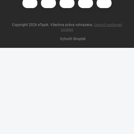
Copyright 2026
eTapik
. Všechna práva vyhrazena.
Upravit nastavení
cookies
Vytvořil Shoptet