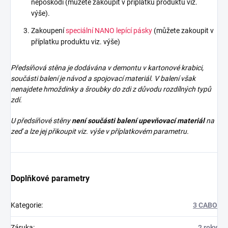
nepoškodí (můžete zakoupit v příplatku produktu viz.
výše).
Zakoupení
speciální NANO lepící pásky
(můžete zakoupit v
příplatku produktu viz. výše)
Předsíňová stěna je dodávána v demontu v kartonové krabici,
součásti balení je návod a spojovací materiál. V balení však
nenajdete
hmoždinky a šroubky do zdi z důvodu rozdílných typů
zdí.
U předsíňové stěny
není součásti balení upevňovací materiál
na
zeď a lze jej přikoupit viz. výše v příplatkovém parametru.
Doplňkové parametry
Kategorie
:
3 CABO
Záruka
:
2 roky