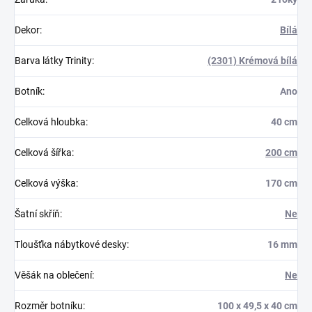
Dekor
:
Bílá
Barva látky Trinity
:
(2301) Krémová bílá
Botník
:
Ano
Celková hloubka
:
40 cm
Celková šířka
:
200 cm
Celková výška
:
170 cm
Šatní skříň
:
Ne
Tloušťka nábytkové desky
:
16 mm
Věšák na oblečení
:
Ne
Rozměr botníku
:
100 x 49,5 x 40 cm