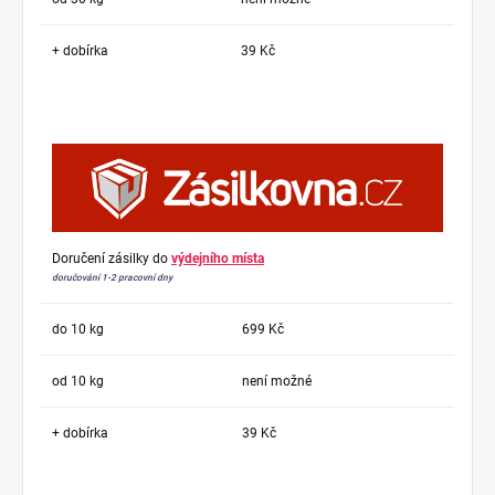
+ dobírka
39 Kč
Doručení zásilky do
výdejního místa
doručování 1-2 pracovní dny
do 10 kg
699 Kč
od 10 kg
není možné
+ dobírka
39 Kč