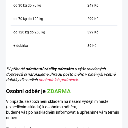
od 30 kg do 70 kg
249 Kč
od 70 kg do 120 kg
299 Kč
od 120 kg do 250 kg
399 Kč
+ dobírka
39 Kč
*V případě
odmítnutí zásilky adresáta
u výše uvedených
dopravců si nárokujeme úhradu poštovného v plné výši včetně
dobírky dle našich
obchodních podmínek
.
Osobní odběr je
ZDARMA
V případě, že zboží není skladem na našem výdejním místě
(expedičním skladu) k osobnímu odběru,
budeme vás po naskladnění informovat a upřesníme vám termín
odběru.