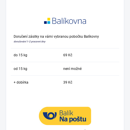
Doručení zásilky na vámi vybranou pobočku Balíkovny
doručování 1-2 pracovní dny
do 15 kg
69 Kč
od 15 kg
není možné
+ dobírka
39 Kč