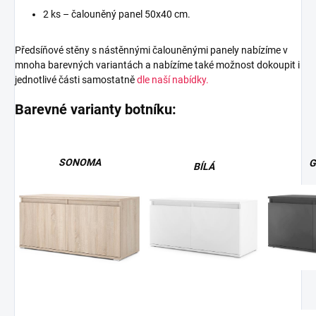
2 ks – čalouněný panel 50x40 cm.
Předsíňové stěny s nástěnnými čalouněnými panely nabízíme v
mnoha barevných variantách a nabízíme také možnost dokoupit i
jednotlivé části samostatně
dle naší nabídky.
Barevné varianty botníku:
SONOMA
G
BÍLÁ