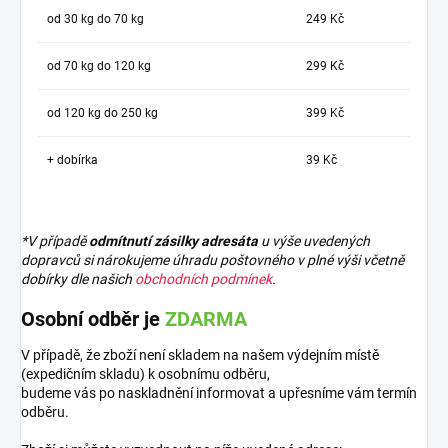
od 30 kg do 70 kg
249 Kč
od 70 kg do 120 kg
299 Kč
od 120 kg do 250 kg
399 Kč
+ dobírka
39 Kč
*V případě
odmítnutí zásilky adresáta
u výše uvedených
dopravců si nárokujeme úhradu poštovného v plné výši včetně
dobírky dle našich
obchodních podmínek
.
Osobní odběr je
ZDARMA
V případě, že zboží není skladem na našem výdejním místě
(expedičním skladu) k osobnímu odběru,
budeme vás po naskladnění informovat a upřesníme vám termín
odběru.