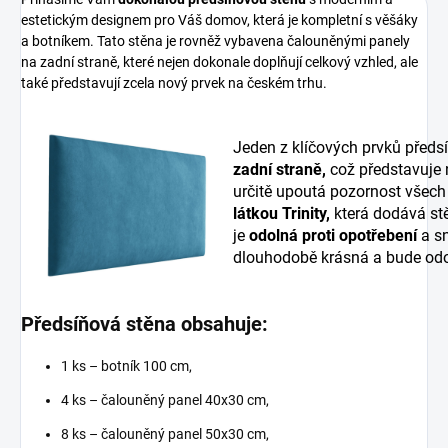
estetickým designem pro Váš domov, která je kompletní s věšáky
a botníkem. Tato stěna je rovněž vybavena čalouněnými panely
na zadní straně, které nejen dokonale doplňují celkový vzhled, ale
také představují zcela nový prvek na českém trhu.
Jeden z klíčových prvků předs
zadní straně,
což představuje
určitě upoutá pozornost všech
látkou Trinity,
která dodává stě
je
odolná proti opotřebení
a sn
dlouhodobě krásná a bude odo
Předsíňová stěna obsahuje:
1 ks – botník 100 cm,
4 ks – čalouněný panel 40x30 cm,
8 ks – čalouněný panel 50x30 cm,