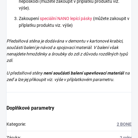
nepoškodí (můžete zakoupit v příplatku produktu viz.
výše).
Zakoupení
speciální NANO lepící pásky
(můžete zakoupit v
příplatku produktu viz. výše)
Předsíňová stěna je dodávána v demontu v kartonové krabici,
součásti balení je návod a spojovací materiál. V balení však
nenajdete
hmoždinky a šroubky do zdi z důvodu rozdílných typů
zdí.
U předsíňové stěny
není součásti balení upevňovací materiál
na
zeď a lze jej přikoupit viz. výše v příplatkovém parametru.
Doplňkové parametry
Kategorie
:
2 BONE
Záruka
:
2 roky