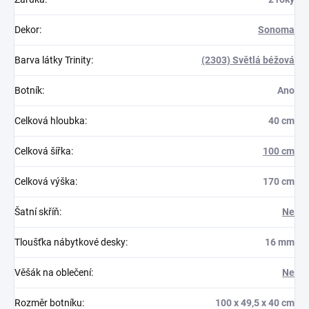
Dekor
:
Sonoma
Barva látky Trinity
:
(2303) Světlá béžová
Botník
:
Ano
Celková hloubka
:
40 cm
Celková šířka
:
100 cm
Celková výška
:
170 cm
Šatní skříň
:
Ne
Tloušťka nábytkové desky
:
16 mm
Věšák na oblečení
:
Ne
Rozměr botníku
:
100 x 49,5 x 40 cm