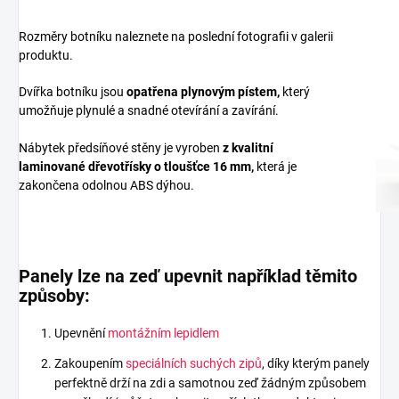
Rozměry botníku naleznete na poslední fotografii v galerii
produktu.
Dvířka botníku jsou
opatřena plynovým pístem,
který
umožňuje plynulé a snadné otevírání a zavírání.
Nábytek předsíňové stěny je vyroben
z
kvalitní
laminované dřevotřísky
o tloušťce 16 mm
,
která je
zakončena odolnou ABS dýhou.
Panely lze na zeď upevnit například těmito
způsoby:
Upevnění
montážním lepidlem
Zakoupením
speciálních suchých zipů
, díky kterým panely
perfektně drží na zdi a samotnou zeď žádným způsobem