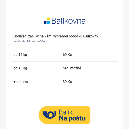
Doručení zásilky na vámi vybranou pobočku Balíkovny
doručování 1-2 pracovní dny
do 15 kg
69 Kč
od 15 kg
není možné
+ dobírka
39 Kč