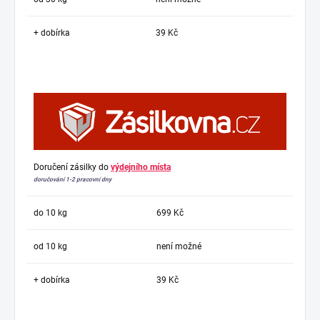
+ dobírka
39 Kč
Doručení zásilky do
výdejního místa
doručování 1-2 pracovní dny
do 10 kg
699 Kč
od 10 kg
není možné
+ dobírka
39 Kč