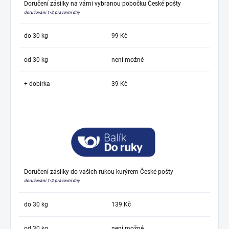
Doručení zásilky na vámi vybranou pobočku České pošty
doručování 1-2 pracovní dny
do 30 kg
99 Kč
od 30 kg
není možné
+ dobírka
39 Kč
Doručení zásilky do vašich rukou kurýrem České pošty
doručování 1-2 pracovní dny
do 30 kg
139 Kč
od 30 kg
není možné