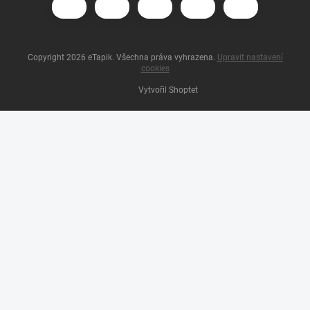
Copyright 2026
eTapik
. Všechna práva vyhrazena.
Upravit nastavení
cookies
Vytvořil Shoptet