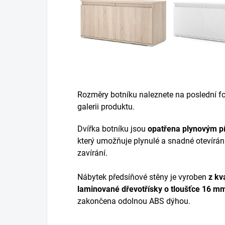
Rozměry botníku naleznete na poslední fot
galerii produktu.
Dvířka botníku jsou
opatřena plynovým p
který umožňuje plynulé a snadné otevírán
zavírání.
Nábytek předsíňové stěny je vyroben
z
kva
laminované dřevotřísky
o tloušťce 16 m
zakončena odolnou ABS dýhou.