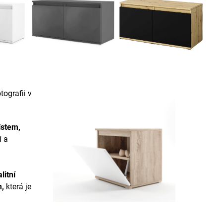
ografii v
ístem,
í a
litní
m
,
která je