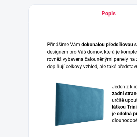
Popis
Přinášíme Vám
dokonalou předsíňovou s
designem pro Váš domov, která je komplet
rovněž vybavena čalouněnými panely na z
doplňují celkový vzhled, ale také představ
Jeden z klí
zadní stran
určitě upou
látkou Trini
je
odolná pr
dlouhodobě