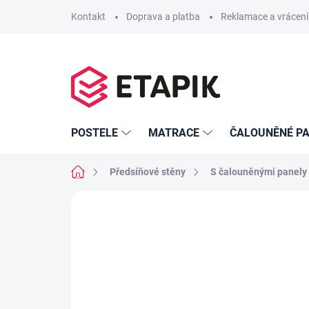
Přejít
Kontakt
Doprava a platba
Reklamace a vrácení
na
obsah
POSTELE
MATRACE
ČALOUNĚNÉ PA
Domů
Předsíňové stěny
S čalouněnými panely
1 hodnocení
Podrobnosti hodnocen