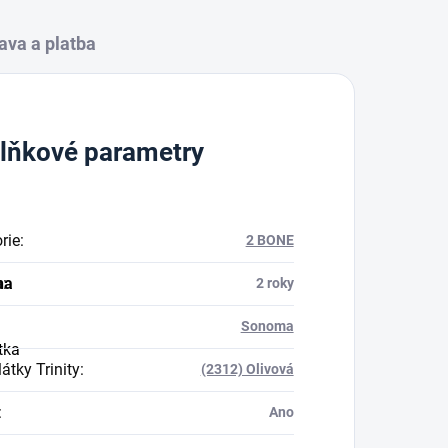
ava a platba
lňkové parametry
rie
:
2 BONE
na
a
:
2 roky
Sonoma
tka
átky Trinity
:
(2312) Olivová
:
Ano