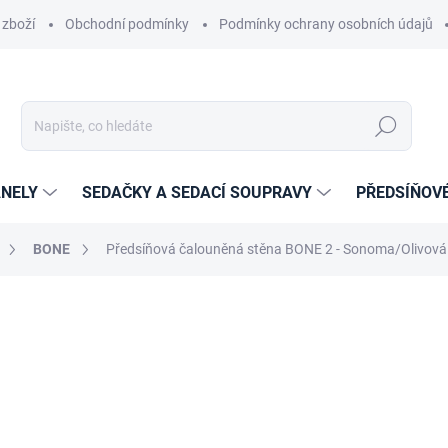
 zboží
Obchodní podmínky
Podmínky ochrany osobních údajů
Hledat
NELY
SEDAČKY A SEDACÍ SOUPRAVY
PŘEDSÍŇOV
BONE
Předsíňová čalouněná stěna BONE 2 - Sonoma/Olivová
í
ZNAČKA:
ETAPIK
7 359 Kč
6 081,82 Kč
bez DPH
Měrná
14-21 DNÍ
cena: