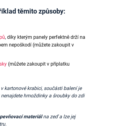
říklad těmito způsoby:
ipů
, díky kterým panely perfektně drží na
em nepoškodí (můžete zakoupit v
ásky
(můžete zakoupit v příplatku
kartonové krabici, součásti balení je
k nenajdete
hmoždinky a šroubky do zdi
upevňovací materiál
na zeď a lze jej
tru.