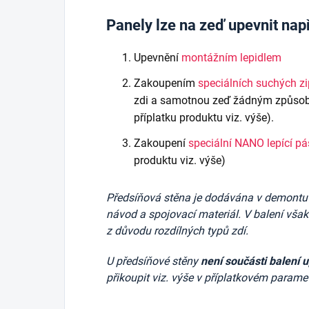
Panely lze na zeď upevnit nap
Upevnění
montážním lepidlem
Zakoupením
speciálních suchých z
zdi a samotnou zeď žádným způsob
příplatku produktu viz. výše).
Zakoupení
speciální NANO lepící p
produktu viz. výše)
Předsíňová stěna je dodávána v demontu v 
návod a spojovací materiál. V balení vša
z důvodu rozdílných typů zdí.
U předsíňové stěny
není součásti balení 
přikoupit viz. výše v příplatkovém parame