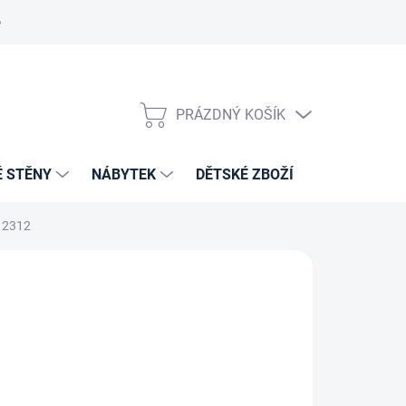
PRÁZDNÝ KOŠÍK
NÁKUPNÍ
KOŠÍK
É STĚNY
NÁBYTEK
DĚTSKÉ ZBOŽÍ
VZORNÍKY 
 2312