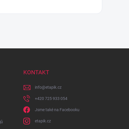
KONTAKT
info
@
etapik.cz
+420 725 933 054
Jsme také na Facebooku
etapik.cz
jů