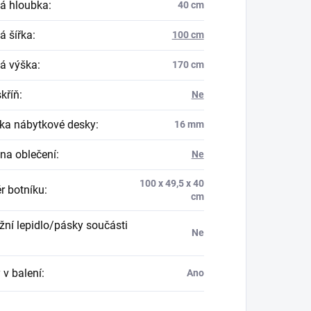
á hloubka
:
40 cm
á šířka
:
100 cm
á výška
:
170 cm
skříň
:
Ne
ka nábytkové desky
:
16 mm
na oblečení
:
Ne
100 x 49,5 x 40
r botníku
:
cm
ní lepidlo/pásky součásti
Ne
 v balení
:
Ano