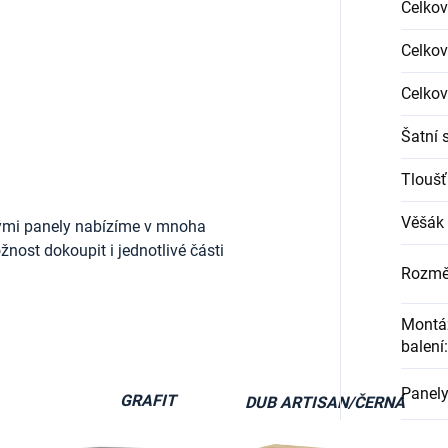
Celkov
Celkov
Celkov
Šatní 
Tloušť
Věšák 
ými panely nabízíme v mnoha
nost dokoupit i jednotlivé části
Rozmě
Montáž
balení
:
Panely
GRAFIT
DUB ARTISAN/ČERNÁ