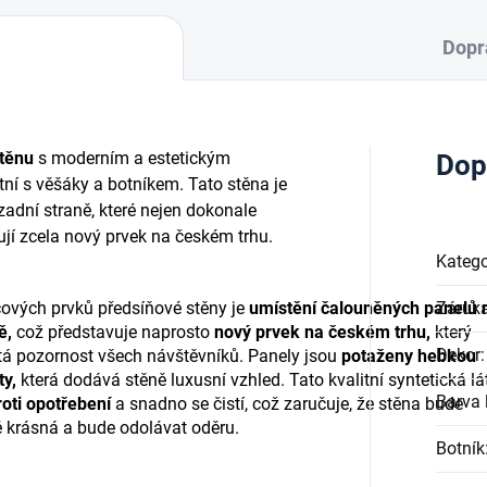
Dopr
těnu
s moderním a estetickým
Dop
ní s věšáky a botníkem. Tato stěna je
adní straně, které nejen dokonale
ují zcela nový prvek na českém trhu.
Katego
čových prvků předsíňové stěny je
umístění čalouněných panelů 
Záruk
ě,
což představuje naprosto
nový prvek na českém trhu,
který
Dekor
:
tá pozornost všech návštěvníků. Panely jsou
potaženy hebkou
ty,
která dodává stěně luxusní vzhled. Tato kvalitní syntetická lá
Barva l
oti opotřebení
a snadno se čistí, což zaručuje, že stěna bude
 krásná a bude odolávat oděru.
Botník