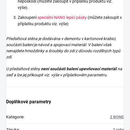
nepoškodí (můžete zakoupit v příplatku produktu viz.
výše).
Zakoupení
speciální NANO lepící pásky
(můžete zakoupit v
příplatku produktu viz. výše)
Předsíňová stěna je dodávána v demontu v kartonové krabici,
součásti balení je návod a spojovací materiál. V balení však
nenajdete
hmoždinky a šroubky do zdi z důvodu rozdílných typů
zdí.
U předsíňové stěny
není součásti balení upevňovací materiál
na
zeď a lze jej přikoupit viz. výše v příplatkovém parametru.
Doplňkové parametry
Kategorie
:
2 BONE
Záruka
:
2 roky