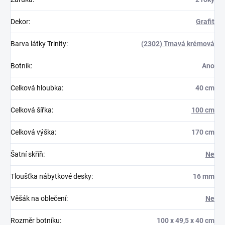
Dekor
:
Grafit
Barva látky Trinity
:
(2302) Tmavá krémová
Botník
:
Ano
Celková hloubka
:
40 cm
Celková šířka
:
100 cm
Celková výška
:
170 cm
Šatní skříň
:
Ne
Tloušťka nábytkové desky
:
16 mm
Věšák na oblečení
:
Ne
Rozměr botníku
:
100 x 49,5 x 40 cm