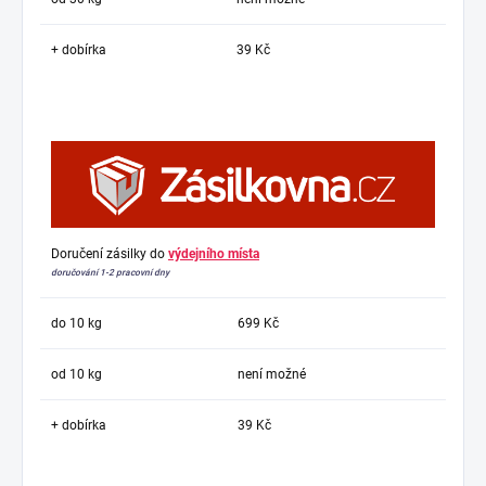
+ dobírka
39 Kč
Doručení zásilky do
výdejního místa
doručování 1-2 pracovní dny
do 10 kg
699 Kč
od 10 kg
není možné
+ dobírka
39 Kč