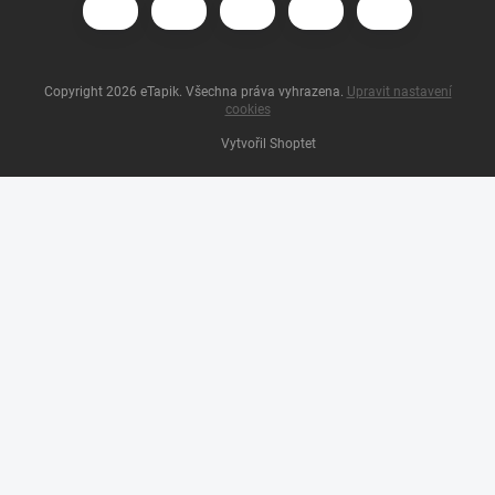
Copyright 2026
eTapik
. Všechna práva vyhrazena.
Upravit nastavení
cookies
Vytvořil Shoptet