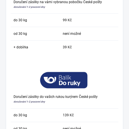
Doručení zásilky na vámi vybranou pobočku České pošty
doručování 1-2 pracovní dny
do 30 kg
99 Kč
od 30 kg
není možné
+ dobírka
39 Kč
Doručení zásilky do vašich rukou kurýrem České pošty
doručování 1-2 pracovní dny
do 30 kg
139 Kč
od 30 kg
není možné