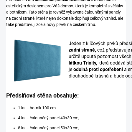
estetickým designem pro Váš domov, která je kompletní s věšáky
a botníkem. Tato stěna je rovněž vybavena čalouněnými panely
na zadní straně, které nejen dokonale doplňují celkový vzhled, ale
také představují zcela nový prvek na českém trhu.
Jeden z klíčových prvků předs
zadní straně,
což představuje
určitě upoutá pozornost všech
látkou Trinity,
která dodává stě
je
odolná proti opotřebení
a sn
dlouhodobě krásná a bude odo
Předsíňová stěna obsahuje:
1 ks – botník 100 cm,
4 ks – čalouněný panel 40x30 cm,
8 ks – čalouněný panel 50x30 cm,