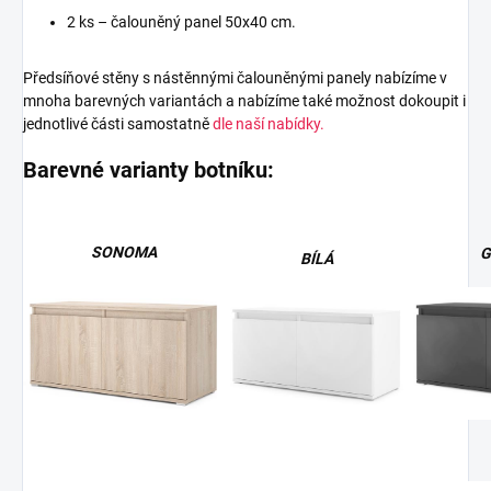
2 ks – čalouněný panel 50x40 cm.
Předsíňové stěny s nástěnnými čalouněnými panely nabízíme v
mnoha barevných variantách a nabízíme také možnost dokoupit i
jednotlivé části samostatně
dle naší nabídky.
Barevné varianty botníku:
SONOMA
G
BÍLÁ