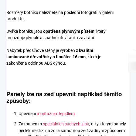
Rozměry botníku naleznete na poslední fotografii v galerii
produktu.
Dvířka botníku jsou
opatřena plynovým pístem,
který
umožňuje plynulé a snadné otevírání a zavírání.
Nábytek předsíňové stěny je vyroben
z
kvalitní
laminované dřevotřísky
o tloušťce 16 mm
,
která je
zakončena odolnou ABS dýhou.
Panely lze na zeď upevnit například těmito
způsoby:
Upevnění
montážním lepidlem
Zakoupením
speciálních suchých zipů
, díky kterým panely
perfektně drží na zdi a samotnou zeď žádným způsobem