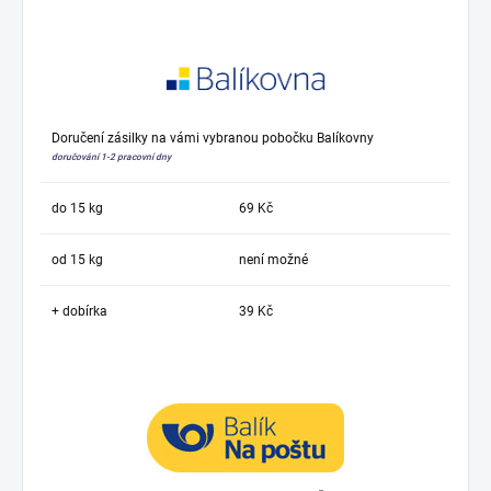
Doručení zásilky na vámi vybranou pobočku Balíkovny
doručování 1-2 pracovní dny
do 15 kg
69 Kč
od 15 kg
není možné
+ dobírka
39 Kč