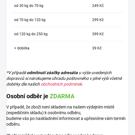
od 30 kg do 70 kg
249 Kč
od 70 kg do 120 kg
299 Kč
od 120 kg do 250 kg
399 Kč
+ dobírka
39 Kč
*V případě
odmítnutí zásilky adresáta
u výše uvedených
dopravců si nárokujeme úhradu poštovného v plné výši včetně
dobírky dle našich
obchodních podmínek
.
Osobní odběr je
ZDARMA
V případě, že zboží není skladem na našem výdejním místě
(expedičním skladu) k osobnímu odběru,
budeme vás po naskladnění informovat a upřesníme vám termín
odběru.