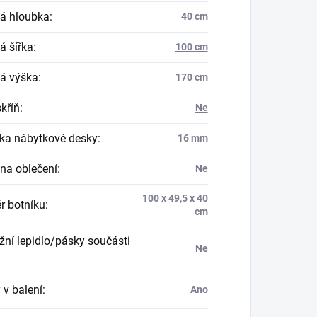
á hloubka
:
40 cm
á šířka
:
100 cm
á výška
:
170 cm
skříň
:
Ne
ka nábytkové desky
:
16 mm
na oblečení
:
Ne
100 x 49,5 x 40
r botníku
:
cm
ní lepidlo/pásky součásti
Ne
 v balení
:
Ano