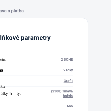
ava a platba
lňkové parametry
rie
:
2 BONE
na
a
:
2 roky
Grafit
tka
(2308) Tmavá
átky Trinity
:
hnědá
:
Ano