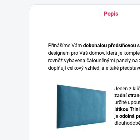
Popis
Přinášíme Vám
dokonalou předsíňovou s
designem pro Váš domov, která je komplet
rovněž vybavena čalouněnými panely na z
doplňují celkový vzhled, ale také představ
Jeden z klí
zadní stran
určitě upou
látkou Trini
je
odolná pr
dlouhodobě