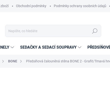
 zboží
Obchodní podmínky
Podmínky ochrany osobních údajů
Hledat
NELY
SEDAČKY A SEDACÍ SOUPRAVY
PŘEDSÍŇOV
BONE
Předsíňová čalouněná stěna BONE 2 - Grafit/Tmavá h
cení
ZNAČKA:
ETAPIK
7 359 Kč
6 081,82 Kč
bez DPH
Měrná
14-21 DNÍ
cena: