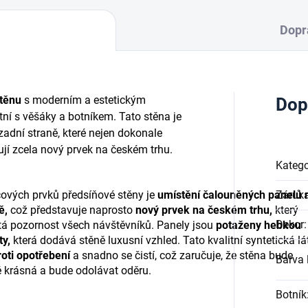
Dopr
těnu
s moderním a estetickým
Dop
ní s věšáky a botníkem. Tato stěna je
adní straně, které nejen dokonale
ují zcela nový prvek na českém trhu.
Katego
čových prvků předsíňové stěny je
umístění čalouněných panelů 
Záruk
ě,
což představuje naprosto
nový prvek na českém trhu,
který
Dekor
:
tá pozornost všech návštěvníků. Panely jsou
potaženy hebkou
ty,
která dodává stěně luxusní vzhled. Tato kvalitní syntetická lá
oti opotřebení
a snadno se čistí, což zaručuje, že stěna bude
Barva l
 krásná a bude odolávat oděru.
Botník