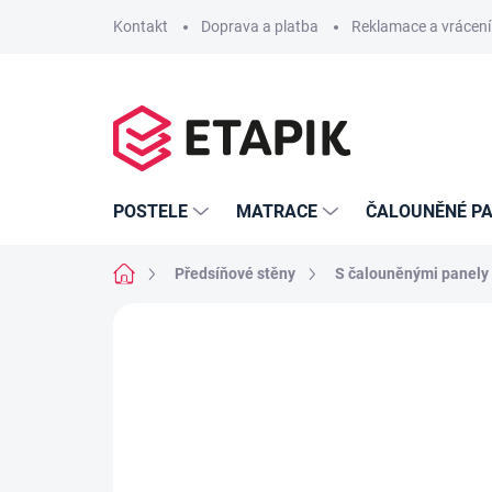
Přejít
Kontakt
Doprava a platba
Reklamace a vrácení
na
obsah
POSTELE
MATRACE
ČALOUNĚNÉ PA
Domů
Předsíňové stěny
S čalouněnými panely
Neohodnoceno
Podrobnosti hodno