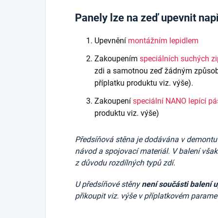
Panely lze na zeď upevnit nap
Upevnění
montážním lepidlem
Zakoupením
speciálních suchých z
zdi a samotnou zeď žádným způsob
příplatku produktu viz. výše).
Zakoupení
speciální NANO lepící p
produktu viz. výše)
Předsíňová stěna je dodávána v demontu v 
návod a spojovací materiál. V balení vša
z důvodu rozdílných typů zdí.
U předsíňové stěny
není součásti balení 
přikoupit viz. výše v příplatkovém parame