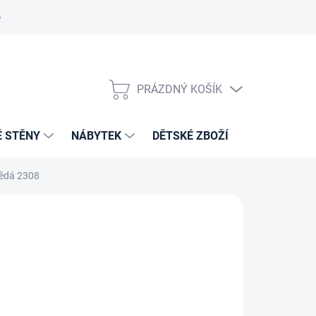
PRÁZDNÝ KOŠÍK
NÁKUPNÍ
KOŠÍK
É STĚNY
NÁBYTEK
DĚTSKÉ ZBOŽÍ
VZORNÍKY 
nědá 2308