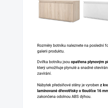
Rozměry botníku naleznete na poslední fot
galerii produktu.
Dvířka botníku jsou
opatřena plynovým p
který umožňuje plynulé a snadné otevírán
zavírání.
Nábytek předsíňové stěny je vyroben
z
kva
laminované dřevotřísky
o tloušťce 16 m
zakončena odolnou ABS dýhou.