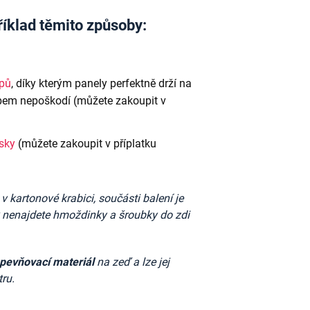
říklad těmito způsoby:
ipů
, díky kterým panely perfektně drží na
em nepoškodí (můžete zakoupit v
ásky
(můžete zakoupit v příplatku
kartonové krabici, součásti balení je
k nenajdete
hmoždinky a šroubky do zdi
upevňovací materiál
na zeď a lze jej
tru.