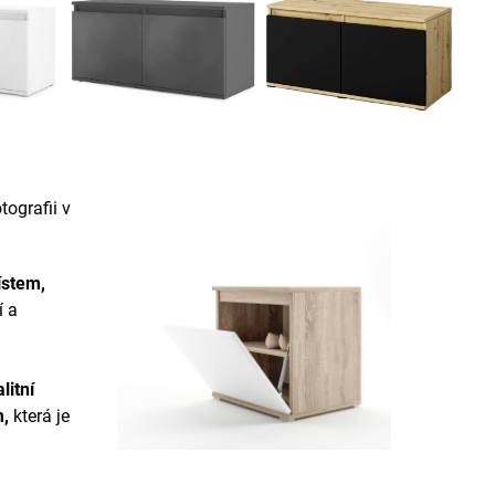
ografii v
ístem,
í a
litní
m
,
která je