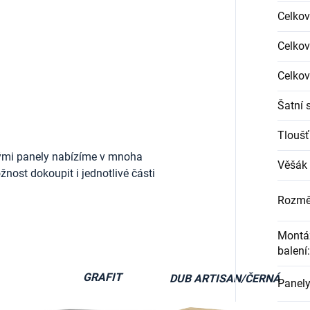
Celkov
Celkov
Celkov
Šatní 
Tloušť
ými panely nabízíme v mnoha
Věšák 
nost dokoupit i jednotlivé části
Rozmě
Montáž
balení
:
GRAFIT
DUB ARTISAN/ČERNÁ
Panely