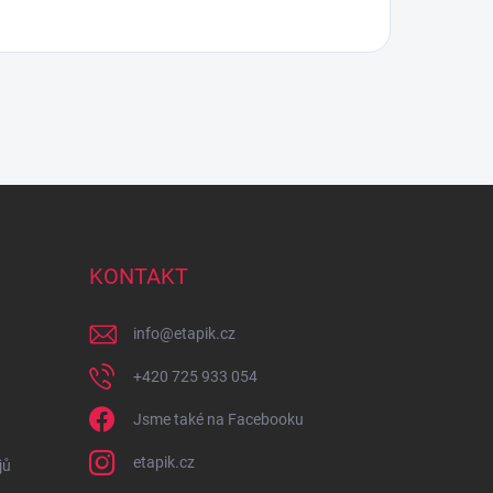
KONTAKT
info
@
etapik.cz
+420 725 933 054
Jsme také na Facebooku
etapik.cz
jů