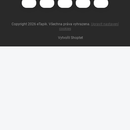
Copyright 2026
eTapik
. Všechna práva vyhrazena.
Upravit nastavení
cookies
Vytvořil Shoptet