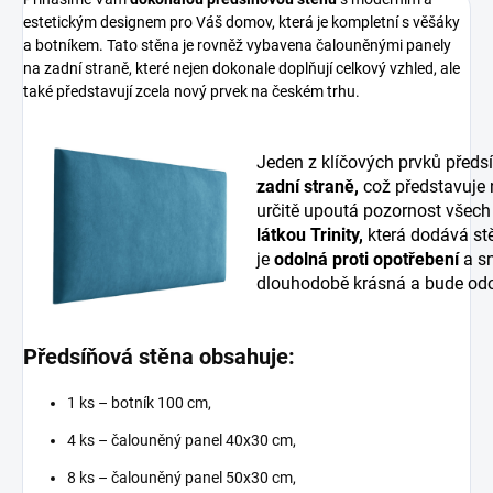
estetickým designem pro Váš domov, která je kompletní s věšáky
a botníkem. Tato stěna je rovněž vybavena čalouněnými panely
na zadní straně, které nejen dokonale doplňují celkový vzhled, ale
také představují zcela nový prvek na českém trhu.
Jeden z klíčových prvků předs
zadní straně,
což představuje
určitě upoutá pozornost všech
látkou Trinity,
která dodává stě
je
odolná proti opotřebení
a sn
dlouhodobě krásná a bude odo
Předsíňová stěna obsahuje:
1 ks – botník 100 cm,
4 ks – čalouněný panel 40x30 cm,
8 ks – čalouněný panel 50x30 cm,