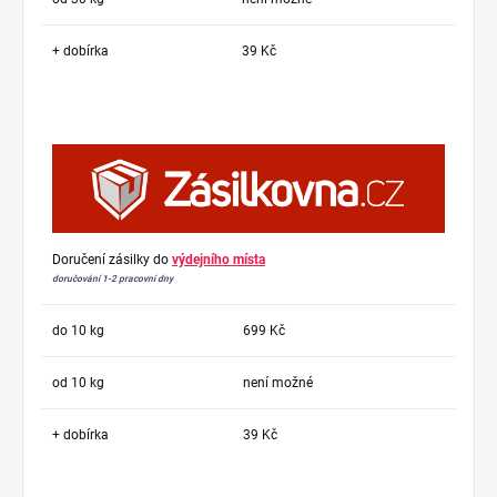
+ dobírka
39 Kč
Doručení zásilky do
výdejního místa
doručování 1-2 pracovní dny
do 10 kg
699 Kč
od 10 kg
není možné
+ dobírka
39 Kč