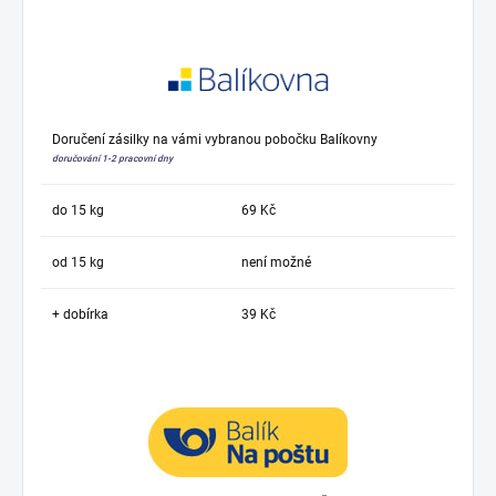
Doručení zásilky na vámi vybranou pobočku Balíkovny
doručování 1-2 pracovní dny
do 15 kg
69 Kč
od 15 kg
není možné
+ dobírka
39 Kč