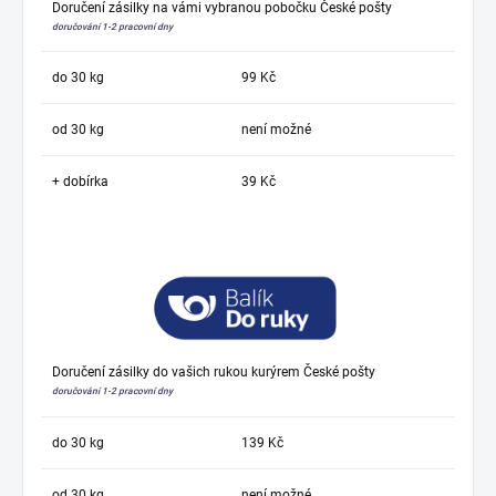
Doručení zásilky na vámi vybranou pobočku České pošty
doručování 1-2 pracovní dny
do 30 kg
99 Kč
od 30 kg
není možné
+ dobírka
39 Kč
Doručení zásilky do vašich rukou kurýrem České pošty
doručování 1-2 pracovní dny
do 30 kg
139 Kč
od 30 kg
není možné