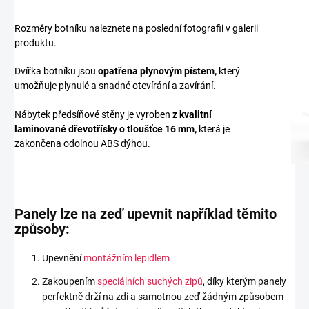
Rozměry botníku naleznete na poslední fotografii v galerii
produktu.
Dvířka botníku jsou
opatřena plynovým pístem,
který
umožňuje plynulé a snadné otevírání a zavírání.
Nábytek předsíňové stěny je vyroben
z
kvalitní
laminované dřevotřísky
o tloušťce 16 mm
,
která je
zakončena odolnou ABS dýhou.
Panely lze na zeď upevnit například těmito
způsoby:
Upevnění
montážním lepidlem
Zakoupením
speciálních suchých zipů
, díky kterým panely
perfektně drží na zdi a samotnou zeď žádným způsobem