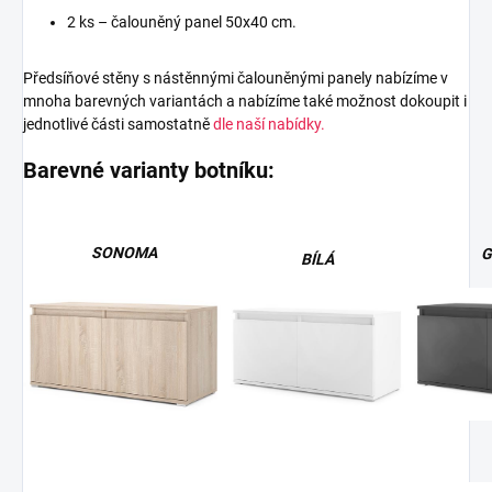
2 ks – čalouněný panel 50x40 cm.
Předsíňové stěny s nástěnnými čalouněnými panely nabízíme v
mnoha barevných variantách a nabízíme také možnost dokoupit i
jednotlivé části samostatně
dle naší nabídky.
Barevné varianty botníku:
SONOMA
G
BÍLÁ