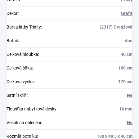
Dekor
:
Grafit
Barva látky Trinity
:
(2317) Oranžová
Botník
:
Ano
Celková hloubka
:
40 cm
Celková šířka
:
100 cm
Celková výška
:
170 cm
Šatní skříň
:
Ne
Tloušťka nábytkové desky
:
16 mm
Věšák na oblečení
:
Ne
Rozměr botníku
:
100 x 49,5 x 40 cm