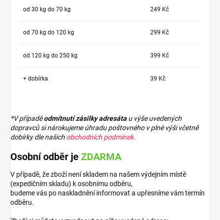
od 30 kg do 70 kg
249 Kč
od 70 kg do 120 kg
299 Kč
od 120 kg do 250 kg
399 Kč
+ dobírka
39 Kč
*V případě
odmítnutí zásilky adresáta
u výše uvedených
dopravců si nárokujeme úhradu poštovného v plné výši včetně
dobírky dle našich
obchodních podmínek
.
Osobní odběr je
ZDARMA
V případě, že zboží není skladem na našem výdejním místě
(expedičním skladu) k osobnímu odběru,
budeme vás po naskladnění informovat a upřesníme vám termín
odběru.