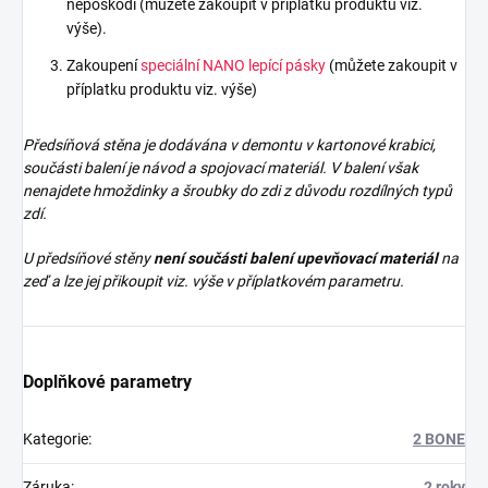
nepoškodí (můžete zakoupit v příplatku produktu viz.
výše).
Zakoupení
speciální NANO lepící pásky
(můžete zakoupit v
příplatku produktu viz. výše)
Předsíňová stěna je dodávána v demontu v kartonové krabici,
součásti balení je návod a spojovací materiál. V balení však
nenajdete
hmoždinky a šroubky do zdi z důvodu rozdílných typů
zdí.
U předsíňové stěny
není součásti balení upevňovací materiál
na
zeď a lze jej přikoupit viz. výše v příplatkovém parametru.
Doplňkové parametry
Kategorie
:
2 BONE
Záruka
:
2 roky