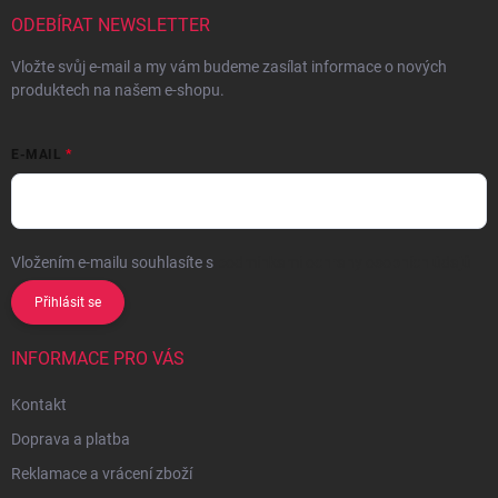
t
í
ODEBÍRAT NEWSLETTER
Vložte svůj e-mail a my vám budeme zasílat informace o nových
produktech na našem e-shopu.
E-MAIL
Vložením e-mailu souhlasíte s
podmínkami ochrany osobních údajů
Přihlásit se
INFORMACE PRO VÁS
Kontakt
Doprava a platba
Reklamace a vrácení zboží