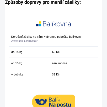
Způsoby dopravy pro menší zásilky:
Doručení zásilky na vámi vybranou pobočku Balíkovny
doručování 1-2 pracovní dny
do 15 kg
69 Kč
od 15 kg
není možné
+ dobírka
39 Kč