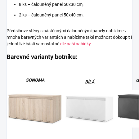
8 ks – čalouněný panel 50x30 cm,
2 ks – čalouněný panel 50x40 cm.
Předsíňové stěny s nástěnnými čalouněnými panely nabízíme v
mnoha barevných variantách a nabízíme také možnost dokoupit i
jednotlivé části samostatně
dle naší nabídky.
Barevné varianty botníku:
SONOMA
G
BÍLÁ