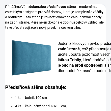
Přinášíme Vám
dokonalou předsíňovou stěnu
s moderním a
estetickým designem pro Váš domov, která je kompletní s věšáky
a botníkem. Tato stěna je rovněž vybavena čalouněnými panely
na zadní straně, které nejen dokonale doplňují celkový vzhled, ale
také představují zcela nový prvek na českém trhu.
Jeden z klíčových prvků předs
zadní straně,
což představuje
určitě upoutá pozornost všech
látkou Trinity,
která dodává stě
je
odolná proti opotřebení
a sn
dlouhodobě krásná a bude odo
Předsíňová stěna obsahuje:
1 ks – botník 100 cm,
4 ks – čalouněný panel 40x30 cm,