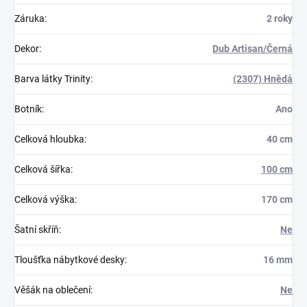
Záruka
:
2 roky
Dekor
:
Dub Artisan/Černá
Barva látky Trinity
:
(2307) Hnědá
Botník
:
Ano
Celková hloubka
:
40 cm
Celková šířka
:
100 cm
Celková výška
:
170 cm
Šatní skříň
:
Ne
Tloušťka nábytkové desky
:
16 mm
Věšák na oblečení
:
Ne