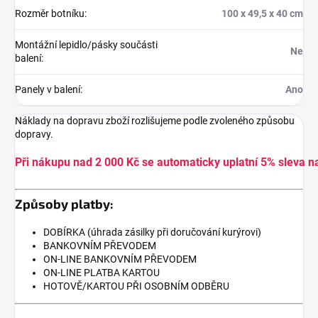
Rozměr botníku
:
100 x 49,5 x 40 cm
Montážní lepidlo/pásky součásti
Ne
balení
:
Panely v balení
:
Ano
Náklady na dopravu zboží rozlišujeme podle zvoleného způsobu
dopravy.
Při nákupu nad 2 000 Kč se automaticky uplatní 5% sleva n
Způsoby platby:
DOBÍRKA (úhrada zásilky při doručování kurýrovi)
BANKOVNÍM PŘEVODEM
ON-LINE BANKOVNÍM PŘEVODEM
ON-LINE PLATBA KARTOU
HOTOVĚ/KARTOU PŘI OSOBNÍM ODBĚRU