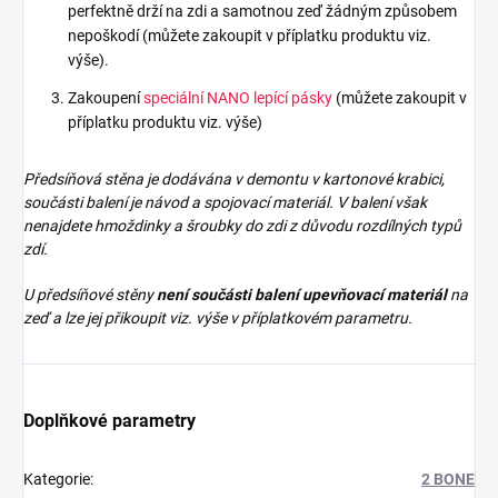
perfektně drží na zdi a samotnou zeď žádným způsobem
nepoškodí (můžete zakoupit v příplatku produktu viz.
výše).
Zakoupení
speciální NANO lepící pásky
(můžete zakoupit v
příplatku produktu viz. výše)
Předsíňová stěna je dodávána v demontu v kartonové krabici,
součásti balení je návod a spojovací materiál. V balení však
nenajdete
hmoždinky a šroubky do zdi z důvodu rozdílných typů
zdí.
U předsíňové stěny
není součásti balení upevňovací materiál
na
zeď a lze jej přikoupit viz. výše v příplatkovém parametru.
Doplňkové parametry
Kategorie
:
2 BONE