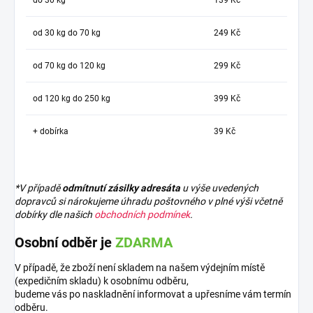
od 30 kg do 70 kg
249 Kč
od 70 kg do 120 kg
299 Kč
od 120 kg do 250 kg
399 Kč
+ dobírka
39 Kč
*V případě
odmítnutí zásilky adresáta
u výše uvedených
dopravců si nárokujeme úhradu poštovného v plné výši včetně
dobírky dle našich
obchodních podmínek
.
Osobní odběr je
ZDARMA
V případě, že zboží není skladem na našem výdejním místě
(expedičním skladu) k osobnímu odběru,
budeme vás po naskladnění informovat a upřesníme vám termín
odběru.