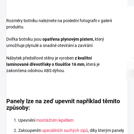
Rozměry botníku naleznete na poslední fotografii v galerii
produktu.
Dvířka botníku jsou
opatřena plynovým pístem,
který
umožňuje plynulé a snadné otevírání a zavírání.
Nábytek předsíňové stěny je vyroben
z
kvalitní
laminované dřevotřísky
o tloušťce 16 mm
,
která je
zakončena odolnou ABS dýhou.
Panely lze na zeď upevnit například těmito
způsoby:
Upevnění
montážním lepidlem
Zakoupením
speciálních suchých zipů
, díky kterým panely