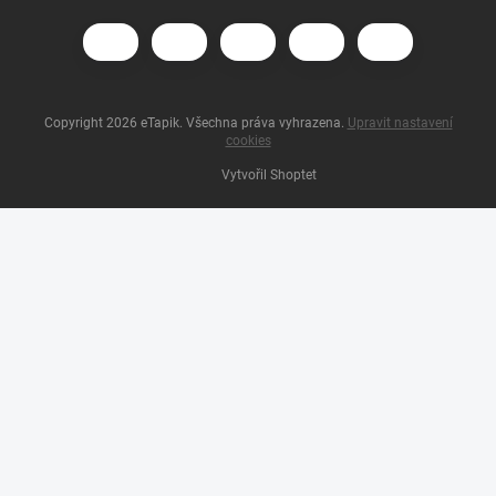
Copyright 2026
eTapik
. Všechna práva vyhrazena.
Upravit nastavení
cookies
Vytvořil Shoptet