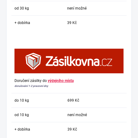
od 30 kg
není možné
+ dobírka
39 Kč
Doručení zásilky do
výdejního místa
doručování 1-2 pracovní dny
do 10 kg
699 Kč
od 10 kg
není možné
+ dobírka
39 Kč