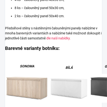
8 ks – čalouněný panel 50x30 cm,
2 ks – čalouněný panel 50x40 cm.
Předsíňové stěny s nástěnnými čalouněnými panely nabízíme v
mnoha barevných variantách a nabízíme také možnost dokoupit i
jednotlivé části samostatně
dle naší nabídky.
Barevné varianty botníku:
SONOMA
G
BÍLÁ