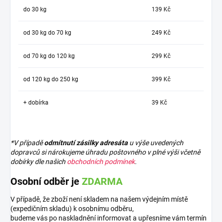
do 30 kg
139 Kč
od 30 kg do 70 kg
249 Kč
od 70 kg do 120 kg
299 Kč
od 120 kg do 250 kg
399 Kč
+ dobírka
39 Kč
*V případě
odmítnutí zásilky adresáta
u výše uvedených
dopravců si nárokujeme úhradu poštovného v plné výši včetně
dobírky dle našich
obchodních podmínek
.
Osobní odběr je
ZDARMA
V případě, že zboží není skladem na našem výdejním místě
(expedičním skladu) k osobnímu odběru,
budeme vás po naskladnění informovat a upřesníme vám termín