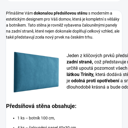
Přinášíme Vám
dokonalou předsíňovou stěnu
s moderním a
estetickým designem pro Váš domov, která je kompletní s věšáky
a botníkem. Tato stěna je rovněž vybavena čalouněnými panely
na zadní straně, které nejen dokonale doplňují celkový vzhled, ale
také představují zcela nový prvek na českém trhu.
Jeden z klíčových prvků předs
zadní straně,
což představuje
určitě upoutá pozornost všech
látkou Trinity,
která dodává stě
je
odolná proti opotřebení
a sn
dlouhodobě krásná a bude odo
Předsíňová stěna obsahuje:
1 ks – botník 100 cm,
4 ks – čalouněný panel 40x30 cm,