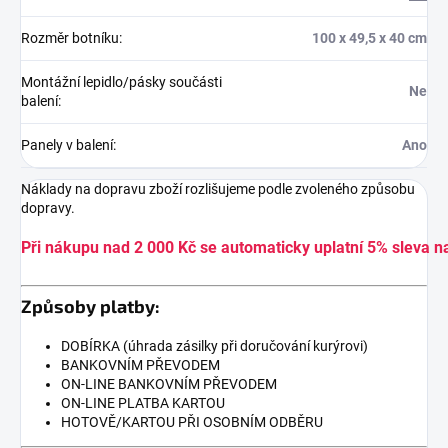
Rozměr botníku
:
100 x 49,5 x 40 cm
Montážní lepidlo/pásky součásti
Ne
balení
:
Panely v balení
:
Ano
Náklady na dopravu zboží rozlišujeme podle zvoleného způsobu
dopravy.
Při nákupu nad 2 000 Kč se automaticky uplatní 5% sleva n
Způsoby platby:
DOBÍRKA (úhrada zásilky při doručování kurýrovi)
BANKOVNÍM PŘEVODEM
ON-LINE BANKOVNÍM PŘEVODEM
ON-LINE PLATBA KARTOU
HOTOVĚ/KARTOU PŘI OSOBNÍM ODBĚRU