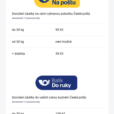
Doručení zásilky na vámi vybranou pobočku České pošty
doručování 1-2 pracovní dny
do 30 kg
99 Kč
od 30 kg
není možné
+ dobírka
39 Kč
Doručení zásilky do vašich rukou kurýrem České pošty
doručování 1-2 pracovní dny
do 30 kg
139 Kč