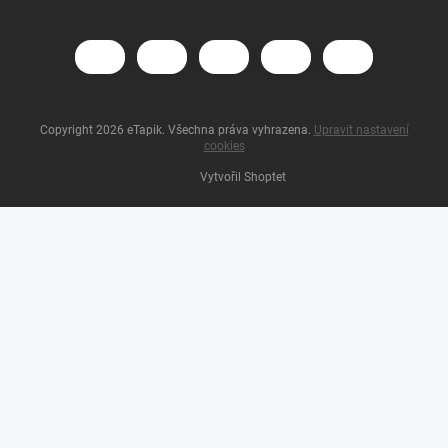
Copyright 2026
eTapik
. Všechna práva vyhrazena.
Upravit nastavení
cookies
Vytvořil Shoptet