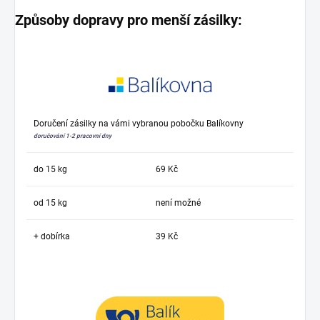
Způsoby dopravy pro menší zásilky:
Doručení zásilky na vámi vybranou pobočku Balíkovny
doručování 1-2 pracovní dny
do 15 kg
69 Kč
od 15 kg
není možné
+ dobírka
39 Kč