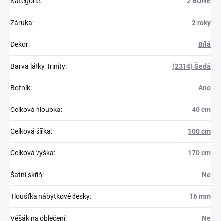
Kategorie
:
2 BONE
Záruka
:
2 roky
Dekor
:
Bílá
Barva látky Trinity
:
(2314) Šedá
Botník
:
Ano
Celková hloubka
:
40 cm
Celková šířka
:
100 cm
Celková výška
:
170 cm
Šatní skříň
:
Ne
Tloušťka nábytkové desky
:
16 mm
Věšák na oblečení
:
Ne