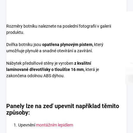
Rozměry botníku naleznete na poslední fotografii v galerii
produktu.
Dvířka botníku jsou
opatřena plynovým pístem,
který
umožňuje plynulé a snadné otevírání a zavírání.
Nábytek předsíňové stěny je vyroben
z
kvalitní
laminované dřevotřísky
o tloušťce 16 mm
,
která je
zakončena odolnou ABS dýhou.
Panely lze na zeď upevnit například těmito
způsoby:
Upevnění
montážním lepidlem