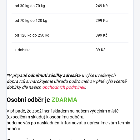
od 30 kg do 70 kg
249 Kč
od 70 kg do 120 kg
299 Kč
od 120 kg do 250 kg
399 Kč
+ dobírka
39 Kč
*V případě
odmítnutí zásilky adresáta
u výše uvedených
dopravců si nárokujeme úhradu poštovného v plné výši včetně
dobírky dle našich
obchodních podmínek
.
Osobní odběr je
ZDARMA
V případě, že zboží není skladem na našem výdejním místě
(expedičním skladu) k osobnímu odběru,
budeme vás po naskladnění informovat a upřesníme vám termín
odběru.