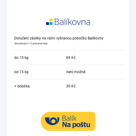
Doručení zásilky na vámi vybranou pobočku Balíkovny
doručování 1-2 pracovní dny
do 15 kg
69 Kč
od 15 kg
není možné
+ dobírka
39 Kč