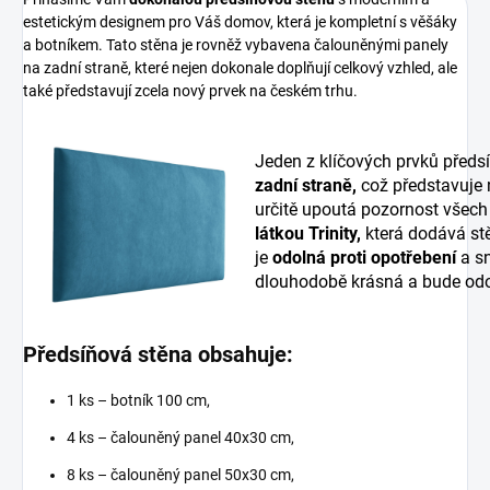
estetickým designem pro Váš domov, která je kompletní s věšáky
a botníkem. Tato stěna je rovněž vybavena čalouněnými panely
na zadní straně, které nejen dokonale doplňují celkový vzhled, ale
také představují zcela nový prvek na českém trhu.
Jeden z klíčových prvků předs
zadní straně,
což představuje
určitě upoutá pozornost všech
látkou Trinity,
která dodává stě
je
odolná proti opotřebení
a sn
dlouhodobě krásná a bude odo
Předsíňová stěna obsahuje:
1 ks – botník 100 cm,
4 ks – čalouněný panel 40x30 cm,
8 ks – čalouněný panel 50x30 cm,