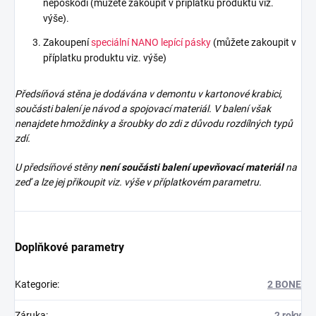
nepoškodí (můžete zakoupit v příplatku produktu viz.
výše).
Zakoupení
speciální NANO lepící pásky
(můžete zakoupit v
příplatku produktu viz. výše)
Předsíňová stěna je dodávána v demontu v kartonové krabici,
součásti balení je návod a spojovací materiál. V balení však
nenajdete
hmoždinky a šroubky do zdi z důvodu rozdílných typů
zdí.
U předsíňové stěny
není součásti balení upevňovací materiál
na
zeď a lze jej přikoupit viz. výše v příplatkovém parametru.
Doplňkové parametry
Kategorie
:
2 BONE
Záruka
:
2 roky