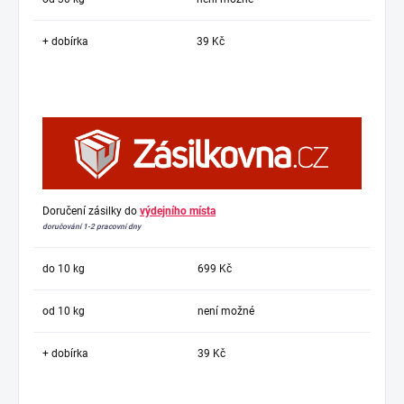
+ dobírka
39 Kč
Doručení zásilky do
výdejního místa
doručování 1-2 pracovní dny
do 10 kg
699 Kč
od 10 kg
není možné
+ dobírka
39 Kč