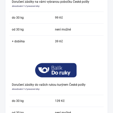
Doručení zásilky na vámi vybranou pobočku České pošty
doručování 1-2 pracovní dny
do 30 kg
99 Kč
od 30 kg
není možné
+ dobírka
39 Kč
Doručení zásilky do vašich rukou kurýrem České pošty
doručování 1-2 pracovní dny
do 30 kg
139 Kč
od 30 kg
není možné