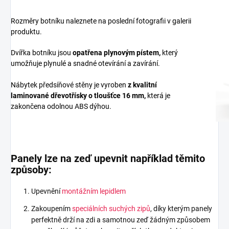
Rozměry botníku naleznete na poslední fotografii v galerii
produktu.
Dvířka botníku jsou
opatřena plynovým pístem,
který
umožňuje plynulé a snadné otevírání a zavírání.
Nábytek předsíňové stěny je vyroben
z
kvalitní
laminované dřevotřísky
o tloušťce 16 mm
,
která je
zakončena odolnou ABS dýhou.
Panely lze na zeď upevnit například těmito
způsoby:
Upevnění
montážním lepidlem
Zakoupením
speciálních suchých zipů
, díky kterým panely
perfektně drží na zdi a samotnou zeď žádným způsobem