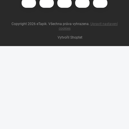
Copyright 2026
eTapik
. Všechna práva vyhrazena.
Upravit nastavení
cookies
Vytvořil Shoptet