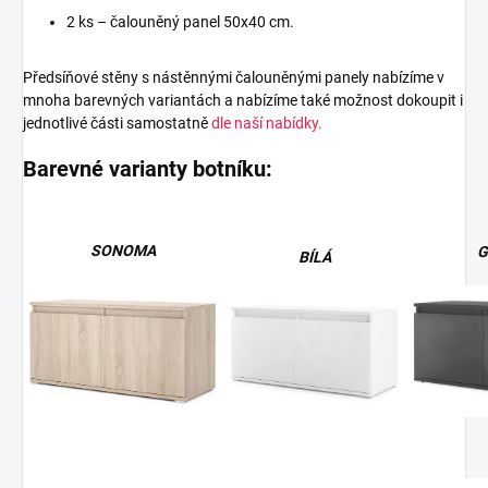
2 ks – čalouněný panel 50x40 cm.
Předsíňové stěny s nástěnnými čalouněnými panely nabízíme v
mnoha barevných variantách a nabízíme také možnost dokoupit i
jednotlivé části samostatně
dle naší nabídky.
Barevné varianty botníku:
SONOMA
G
BÍLÁ