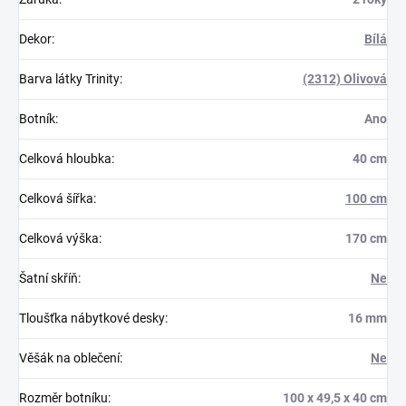
Dekor
:
Bílá
Barva látky Trinity
:
(2312) Olivová
Botník
:
Ano
Celková hloubka
:
40 cm
Celková šířka
:
100 cm
Celková výška
:
170 cm
Šatní skříň
:
Ne
Tloušťka nábytkové desky
:
16 mm
Věšák na oblečení
:
Ne
Rozměr botníku
:
100 x 49,5 x 40 cm