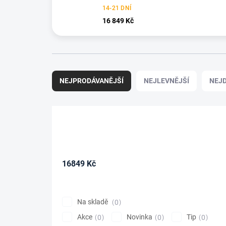
14-21 DNÍ
16 849 Kč
Ř
a
NEJPRODÁVANĚJŠÍ
NEJLEVNĚJŠÍ
NEJD
z
e
n
í
p
r
o
16849
Kč
d
u
k
t
Na skladě
0
ů
Akce
Novinka
Tip
0
0
0