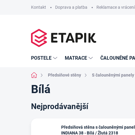
Přejít
Kontakt
Doprava a platba
Reklamace a vrácení
na
obsah
POSTELE
MATRACE
ČALOUNĚNÉ PA
Domů
Předsíňové stěny
S čalouněnými panely
Bílá
Nejprodávanější
Předsíňová stěna s čalouněnými pane
INDIANA 38 - Bílá / Žlutá 2318