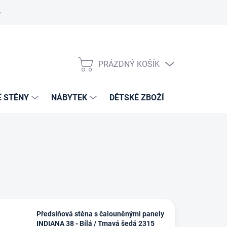
PRÁZDNÝ KOŠÍK
NÁKUPNÍ
KOŠÍK
É STĚNY
NÁBYTEK
DĚTSKÉ ZBOŽÍ
VZORNÍKY 
Předsíňová stěna s čalouněnými panely
INDIANA 38 - Bílá / Tmavá šedá 2315