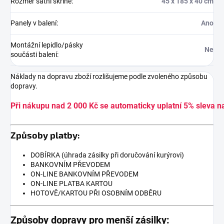
Rozměr šatní skříně
:
45 x 185 x 40 cm
Panely v balení
:
Ano
Montážní lepidlo/pásky
Ne
součásti balení
:
Náklady na dopravu zboží rozlišujeme podle zvoleného způsobu
dopravy.
Při nákupu nad 2 000 Kč se automaticky uplatní 5% sleva n
Způsoby platby:
DOBÍRKA (úhrada zásilky při doručování kurýrovi)
BANKOVNÍM PŘEVODEM
ON-LINE BANKOVNÍM PŘEVODEM
ON-LINE PLATBA KARTOU
HOTOVĚ/KARTOU PŘI OSOBNÍM ODBĚRU
Způsoby dopravy pro menší zásilky: