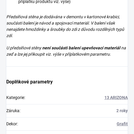
příplatku produktu viz. výše)
Předsíňová stěna je dodávána v demontu v kartonové krabici,
součásti balení je návod a spojovací materiál. V balení však
nenajdete
hmoždinky a šroubky do zdi z důvodu rozdílných typů
zdí.
U předsíňové stěny
není součásti balení upevňovací materiál
na
zeď a lze jej přikoupit viz. výše v příplatkovém parametru.
Doplňkové parametry
Kategorie
:
13 ARIZONA
Záruka
:
2 roky
Dekor
:
Grafit