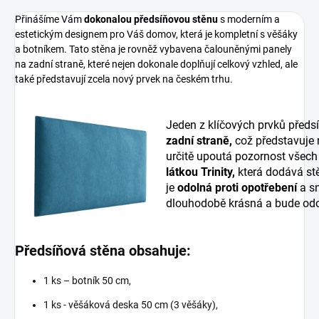
Přinášíme Vám
dokonalou předsíňovou stěnu
s moderním a
estetickým designem pro Váš domov, která je kompletní s věšáky
a botníkem. Tato stěna je rovněž vybavena čalouněnými panely
na zadní straně, které nejen dokonale doplňují celkový vzhled, ale
také představují zcela nový prvek na českém trhu.
Jeden z klíčových prvků předs
zadní straně,
což představuje
určitě upoutá pozornost všech
látkou Trinity,
která dodává stě
je
odolná proti opotřebení
a sn
dlouhodobě krásná a bude odo
Předsíňová stěna obsahuje:
1 ks – botník 50 cm,
1 ks - věšáková deska 50 cm (3 věšáky),