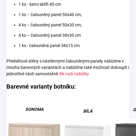
1 ks - šatní skříň 45 cm
1 ks – čalouněný panel 50x40 cm,
4 ks – čalouněný panel 50x30 cm,
4 ks – čalouněný panel 38x30 cm
1 ks - čalouněná panel 38x15 cm.
Předsíňové stěny s nástěnnými čalouněnými panely nabízíme v
mnoha barevných variantách a nabízíme také možnost dokoupit i
jednotlivé části samostatně
dle naší nabídky.
Barevné varianty botníku:
SONOMA
G
BÍLÁ