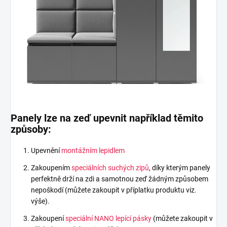
Panely lze na zeď upevnit například těmito
způsoby:
Upevnění
montážním lepidlem
Zakoupením
speciálních suchých zipů
, díky kterým panely
perfektně drží na zdi a samotnou zeď žádným způsobem
nepoškodí (můžete zakoupit v příplatku produktu viz.
výše).
Zakoupení
speciální NANO lepící pásky
(můžete zakoupit v