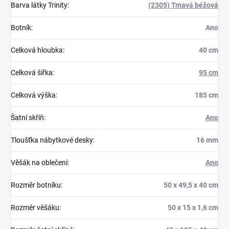
Barva látky Trinity
:
(2305) Tmavá béžová
Botník
:
Ano
Celková hloubka
:
40 cm
Celková šířka
:
95 cm
Celková výška
:
185 cm
Šatní skříň
:
Ano
Tloušťka nábytkové desky
:
16 mm
Věšák na oblečení
:
Ano
Rozměr botníku
:
50 x 49,5 x 40 cm
Rozměr věšáku
:
50 x 15 x 1,6 cm