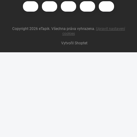
Copyright 2026
eTapik
. Všechna práva vyhrazena.
Upravit nastavení
cookies
Vytvořil Shoptet