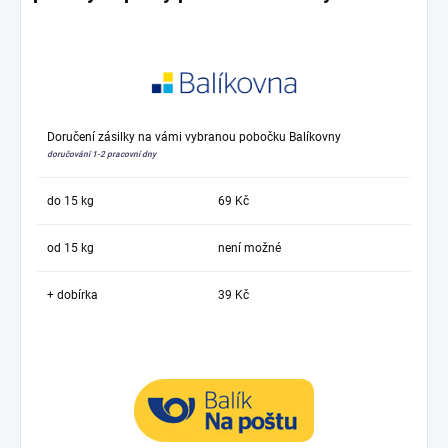
Doručení zásilky na vámi vybranou pobočku Balíkovny
doručování 1-2 pracovní dny
do 15 kg
69 Kč
od 15 kg
není možné
+ dobírka
39 Kč