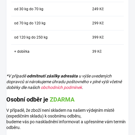
od 30 kg do 70 kg
249 Kč
od 70 kg do 120 kg
299 Kč
od 120 kg do 250 kg
399 Kč
+ dobírka
39 Kč
*V případě
odmítnutí zásilky adresáta
u výše uvedených
dopravců si nárokujeme úhradu poštovného v plné výši včetně
dobírky dle našich
obchodních podmínek
.
Osobní odběr je
ZDARMA
V případě, že zboží není skladem na našem výdejním místě
(expedičním skladu) k osobnímu odběru,
budeme vás po naskladnění informovat a upřesníme vám termín
odběru.