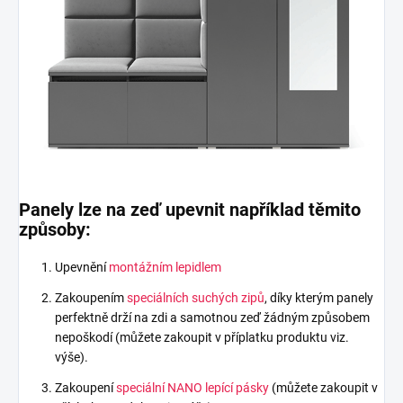
Panely lze na zeď upevnit například těmito
způsoby:
Upevnění
montážním lepidlem
Zakoupením
speciálních suchých zipů
, díky kterým panely
perfektně drží na zdi a samotnou zeď žádným způsobem
nepoškodí (můžete zakoupit v příplatku produktu viz.
výše).
Zakoupení
speciální NANO lepící pásky
(můžete zakoupit v