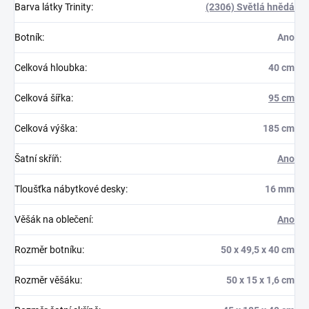
Barva látky Trinity
:
(2306) Světlá hnědá
Botník
:
Ano
Celková hloubka
:
40 cm
Celková šířka
:
95 cm
Celková výška
:
185 cm
Šatní skříň
:
Ano
Tloušťka nábytkové desky
:
16 mm
Věšák na oblečení
:
Ano
Rozměr botníku
:
50 x 49,5 x 40 cm
Rozměr věšáku
:
50 x 15 x 1,6 cm