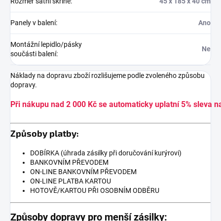
Rozměr šatní skříně
:
45 x 185 x 40 cm
Panely v balení
:
Ano
Montážní lepidlo/pásky
Ne
součásti balení
:
Náklady na dopravu zboží rozlišujeme podle zvoleného způsobu
dopravy.
Při nákupu nad 2 000 Kč se automaticky uplatní 5% sleva n
Způsoby platby:
DOBÍRKA (úhrada zásilky při doručování kurýrovi)
BANKOVNÍM PŘEVODEM
ON-LINE BANKOVNÍM PŘEVODEM
ON-LINE PLATBA KARTOU
HOTOVĚ/KARTOU PŘI OSOBNÍM ODBĚRU
Způsoby dopravy pro menší zásilky: