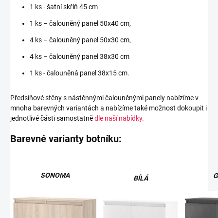
1 ks - šatní skříň 45 cm
1 ks – čalouněný panel 50x40 cm,
4 ks – čalouněný panel 50x30 cm,
4 ks – čalouněný panel 38x30 cm
1 ks - čalouněná panel 38x15 cm.
Předsíňové stěny s nástěnnými čalouněnými panely nabízíme v
mnoha barevných variantách a nabízíme také možnost dokoupit i
jednotlivé části samostatně
dle naší nabídky.
Barevné varianty botníku:
SONOMA
G
BÍLÁ