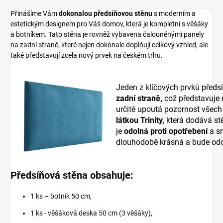
Přinášíme Vám
dokonalou předsíňovou stěnu
s moderním a
estetickým designem pro Váš domov, která je kompletní s věšáky
a botníkem. Tato stěna je rovněž vybavena čalouněnými panely
na zadní straně, které nejen dokonale doplňují celkový vzhled, ale
také představují zcela nový prvek na českém trhu.
Jeden z klíčových prvků předs
zadní straně,
což představuje
určitě upoutá pozornost všech
látkou Trinity,
která dodává stě
je
odolná proti opotřebení
a sn
dlouhodobě krásná a bude odo
Předsíňová stěna obsahuje:
1 ks – botník 50 cm,
1 ks - věšáková deska 50 cm (3 věšáky),