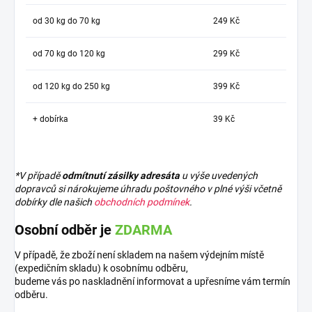
od 30 kg do 70 kg
249 Kč
od 70 kg do 120 kg
299 Kč
od 120 kg do 250 kg
399 Kč
+ dobírka
39 Kč
*V případě
odmítnutí zásilky adresáta
u výše uvedených
dopravců si nárokujeme úhradu poštovného v plné výši včetně
dobírky dle našich
obchodních podmínek
.
Osobní odběr je
ZDARMA
V případě, že zboží není skladem na našem výdejním místě
(expedičním skladu) k osobnímu odběru,
budeme vás po naskladnění informovat a upřesníme vám termín
odběru.