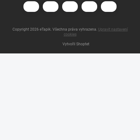
Copyright 2026
eTapik
. Všechna práva vyhrazena.
Upravit nastavení
cookies
Vytvořil Shoptet