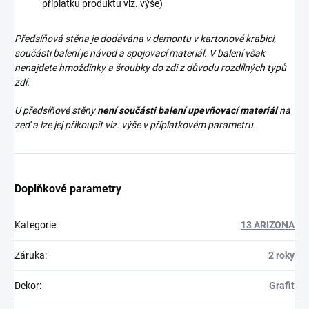
příplatku produktu viz. výše)
Předsíňová stěna je dodávána v demontu v kartonové krabici,
součásti balení je návod a spojovací materiál. V balení však
nenajdete
hmoždinky a šroubky do zdi z důvodu rozdílných typů
zdí.
U předsíňové stěny
není součásti balení upevňovací materiál
na
zeď a lze jej přikoupit viz. výše v příplatkovém parametru.
Doplňkové parametry
Kategorie
:
13 ARIZONA
Záruka
:
2 roky
Dekor
:
Grafit