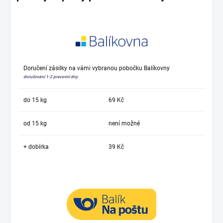
Doručení zásilky na vámi vybranou pobočku Balíkovny
doručování 1-2 pracovní dny
do 15 kg
69 Kč
od 15 kg
není možné
+ dobírka
39 Kč