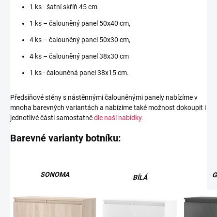
1 ks - šatní skříň 45 cm
1 ks – čalouněný panel 50x40 cm,
4 ks – čalouněný panel 50x30 cm,
4 ks – čalouněný panel 38x30 cm
1 ks - čalouněná panel 38x15 cm.
Předsíňové stěny s nástěnnými čalouněnými panely nabízíme v
mnoha barevných variantách a nabízíme také možnost dokoupit i
jednotlivé části samostatně
dle naší nabídky.
Barevné varianty botníku:
SONOMA
G
BÍLÁ