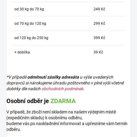
od 30 kg do 70 kg
249 Kč
od 70 kg do 120 kg
299 Kč
od 120 kg do 250 kg
399 Kč
+ dobírka
39 Kč
*V případě
odmítnutí zásilky adresáta
u výše uvedených
dopravců si nárokujeme úhradu poštovného v plné výši včetně
dobírky dle našich
obchodních podmínek
.
Osobní odběr je
ZDARMA
V případě, že zboží není skladem na našem výdejním místě
(expedičním skladu) k osobnímu odběru,
budeme vás po naskladnění informovat a upřesníme vám termín
odběru.