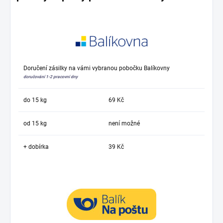
Doručení zásilky na vámi vybranou pobočku Balíkovny
doručování 1-2 pracovní dny
do 15 kg
69 Kč
od 15 kg
není možné
+ dobírka
39 Kč