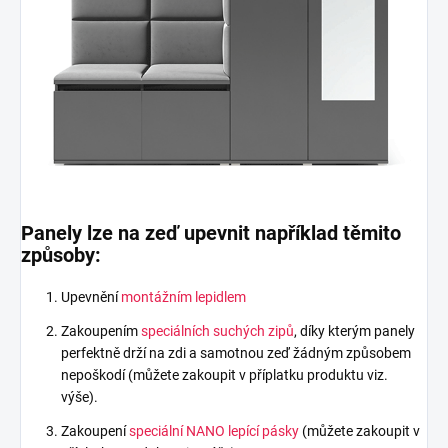
Panely lze na zeď upevnit například těmito
způsoby:
Upevnění
montážním lepidlem
Zakoupením
speciálních suchých zipů
, díky kterým panely
perfektně drží na zdi a samotnou zeď žádným způsobem
nepoškodí (můžete zakoupit v příplatku produktu viz.
výše).
Zakoupení
speciální NANO lepící pásky
(můžete zakoupit v