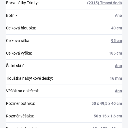
Barva látky Trinity
:
(2315) Tmavá šedá
Botník
:
Ano
Celková hloubka
:
40 cm
Celková šířka
:
95 cm
Celková výška
:
185 cm
Šatní skříň
:
Ano
Tloušťka nábytkové desky
:
16 mm
Věšák na oblečení
:
Ano
Rozměr botníku
:
50 x 49,5 x 40 cm
Rozměr věšáku
:
50 x 15 x 1,6 cm