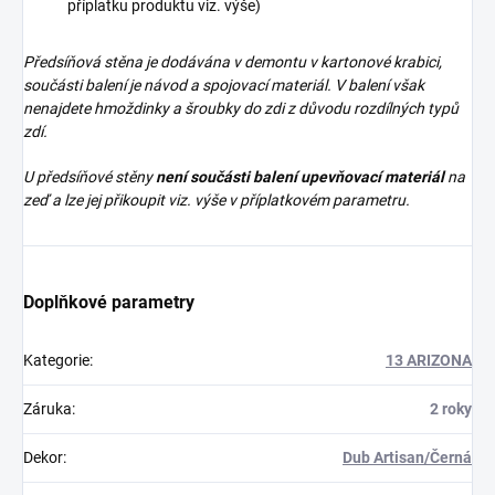
příplatku produktu viz. výše)
Předsíňová stěna je dodávána v demontu v kartonové krabici,
součásti balení je návod a spojovací materiál. V balení však
nenajdete
hmoždinky a šroubky do zdi z důvodu rozdílných typů
zdí.
U předsíňové stěny
není součásti balení upevňovací materiál
na
zeď a lze jej přikoupit viz. výše v příplatkovém parametru.
Doplňkové parametry
Kategorie
:
13 ARIZONA
Záruka
:
2 roky
Dekor
:
Dub Artisan/Černá