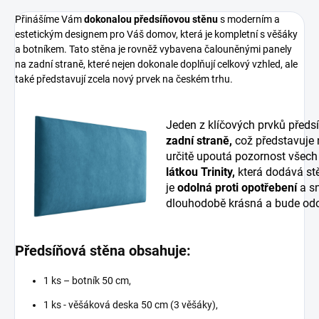
Přinášíme Vám
dokonalou předsíňovou stěnu
s moderním a
estetickým designem pro Váš domov, která je kompletní s věšáky
a botníkem. Tato stěna je rovněž vybavena čalouněnými panely
na zadní straně, které nejen dokonale doplňují celkový vzhled, ale
také představují zcela nový prvek na českém trhu.
Jeden z klíčových prvků předs
zadní straně,
což představuje
určitě upoutá pozornost všech
látkou Trinity,
která dodává stě
je
odolná proti opotřebení
a sn
dlouhodobě krásná a bude odo
Předsíňová stěna obsahuje:
1 ks – botník 50 cm,
1 ks - věšáková deska 50 cm (3 věšáky),