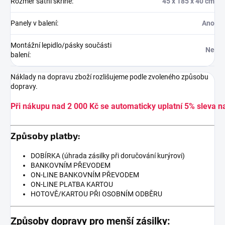
Rozměr šatní skříně
:
45 x 185 x 40 cm
Panely v balení
:
Ano
Montážní lepidlo/pásky součásti
Ne
balení
:
Náklady na dopravu zboží rozlišujeme podle zvoleného způsobu
dopravy.
Při nákupu nad 2 000 Kč se automaticky uplatní 5% sleva n
Způsoby platby:
DOBÍRKA (úhrada zásilky při doručování kurýrovi)
BANKOVNÍM PŘEVODEM
ON-LINE BANKOVNÍM PŘEVODEM
ON-LINE PLATBA KARTOU
HOTOVĚ/KARTOU PŘI OSOBNÍM ODBĚRU
Způsoby dopravy pro menší zásilky: