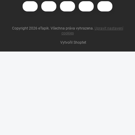
Copyright 2026
eTapik
. Všechna práva vyhrazena.
Upravit nastavení
cookies
Vytvořil Shoptet