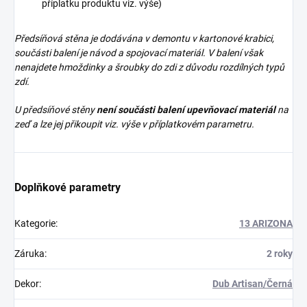
příplatku produktu viz. výše)
Předsíňová stěna je dodávána v demontu v kartonové krabici,
součásti balení je návod a spojovací materiál. V balení však
nenajdete
hmoždinky a šroubky do zdi z důvodu rozdílných typů
zdí.
U předsíňové stěny
není součásti balení upevňovací materiál
na
zeď a lze jej přikoupit viz. výše v příplatkovém parametru.
Doplňkové parametry
Kategorie
:
13 ARIZONA
Záruka
:
2 roky
Dekor
:
Dub Artisan/Černá