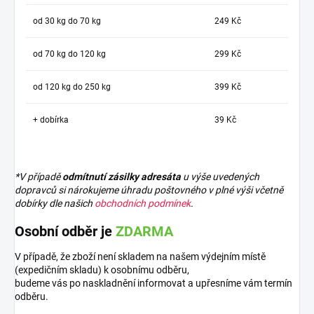
od 30 kg do 70 kg
249 Kč
od 70 kg do 120 kg
299 Kč
od 120 kg do 250 kg
399 Kč
+ dobírka
39 Kč
*V případě
odmítnutí zásilky adresáta
u výše uvedených
dopravců si nárokujeme úhradu poštovného v plné výši včetně
dobírky dle našich
obchodních podmínek
.
Osobní odběr je
ZDARMA
V případě, že zboží není skladem na našem výdejním místě
(expedičním skladu) k osobnímu odběru,
budeme vás po naskladnění informovat a upřesníme vám termín
odběru.