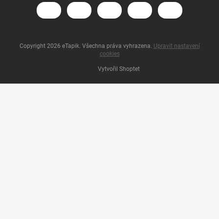
Copyright 2026
eTapik
. Všechna práva vyhrazena.
Upravit nastavení
cookies
Vytvořil Shoptet