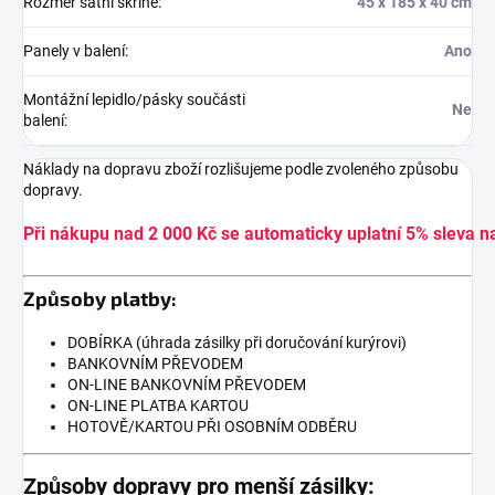
Rozměr šatní skříně
:
45 x 185 x 40 cm
Panely v balení
:
Ano
Montážní lepidlo/pásky součásti
Ne
balení
:
Náklady na dopravu zboží rozlišujeme podle zvoleného způsobu
dopravy.
Při nákupu nad 2 000 Kč se automaticky uplatní 5% sleva n
Způsoby platby:
DOBÍRKA (úhrada zásilky při doručování kurýrovi)
BANKOVNÍM PŘEVODEM
ON-LINE BANKOVNÍM PŘEVODEM
ON-LINE PLATBA KARTOU
HOTOVĚ/KARTOU PŘI OSOBNÍM ODBĚRU
Způsoby dopravy pro menší zásilky: