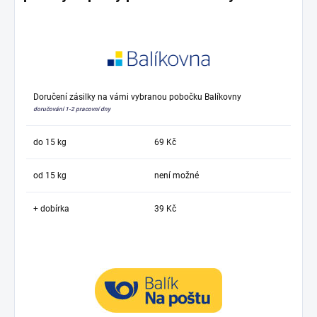
Doručení zásilky na vámi vybranou pobočku Balíkovny
doručování 1-2 pracovní dny
do 15 kg
69 Kč
od 15 kg
není možné
+ dobírka
39 Kč