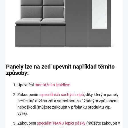
Panely lze na zeď upevnit například těmito
způsoby:
Upevnění
montážním lepidlem
Zakoupením
speciálních suchých zipů
, díky kterým panely
perfektně drží na zdi a samotnou zeď žádným způsobem
nepoškodí (můžete zakoupit v příplatku produktu viz.
výše).
Zakoupení
speciální NANO lepící pásky
(můžete zakoupit v