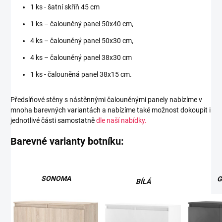
1 ks - šatní skříň 45 cm
1 ks – čalouněný panel 50x40 cm,
4 ks – čalouněný panel 50x30 cm,
4 ks – čalouněný panel 38x30 cm
1 ks - čalouněná panel 38x15 cm.
Předsíňové stěny s nástěnnými čalouněnými panely nabízíme v
mnoha barevných variantách a nabízíme také možnost dokoupit i
jednotlivé části samostatně
dle naší nabídky.
Barevné varianty botníku:
SONOMA
G
BÍLÁ