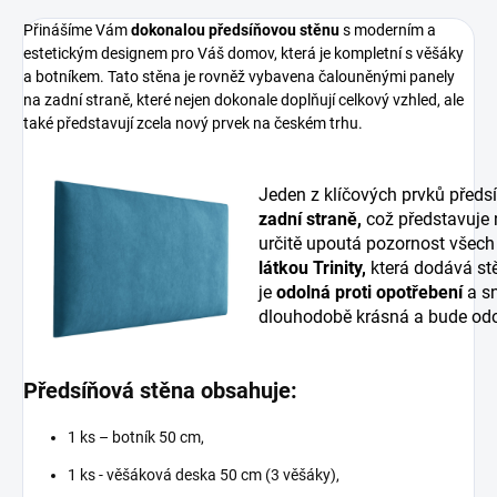
Přinášíme Vám
dokonalou předsíňovou stěnu
s moderním a
estetickým designem pro Váš domov, která je kompletní s věšáky
a botníkem. Tato stěna je rovněž vybavena čalouněnými panely
na zadní straně, které nejen dokonale doplňují celkový vzhled, ale
také představují zcela nový prvek na českém trhu.
Jeden z klíčových prvků předs
zadní straně,
což představuje
určitě upoutá pozornost všech
látkou Trinity,
která dodává stě
je
odolná proti opotřebení
a sn
dlouhodobě krásná a bude odo
Předsíňová stěna obsahuje:
1 ks – botník 50 cm,
1 ks - věšáková deska 50 cm (3 věšáky),