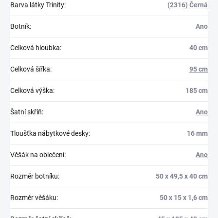
Barva látky Trinity
:
(2316) Černá
Botník
:
Ano
Celková hloubka
:
40 cm
Celková šířka
:
95 cm
Celková výška
:
185 cm
Šatní skříň
:
Ano
Tloušťka nábytkové desky
:
16 mm
Věšák na oblečení
:
Ano
Rozměr botníku
:
50 x 49,5 x 40 cm
Rozměr věšáku
:
50 x 15 x 1,6 cm