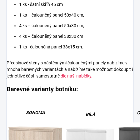
1 ks - šatní skříň 45 cm
1 ks – čalouněný panel 50x40 cm,
4 ks – čalouněný panel 50x30 cm,
4 ks – čalouněný panel 38x30 cm
1 ks - čalouněná panel 38x15 cm.
Předsíňové stěny s nástěnnými čalouněnými panely nabízíme v
mnoha barevných variantách a nabízíme také možnost dokoupit i
jednotlivé části samostatně
dle naší nabídky.
Barevné varianty botníku:
SONOMA
G
BÍLÁ