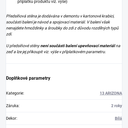
příplatku produktu viz. výše)
Předsíňová stěna je dodávána v demontu v kartonové krabici,
součásti balení je návod a spojovací materiál. V balení však
nenajdete
hmoždinky a šroubky do zdi z důvodu rozdílných typů
zdí.
U předsíňové stěny
není součásti balení upevňovací materiál
na
zeď a lze jej přikoupit viz. výše v příplatkovém parametru.
Doplňkové parametry
Kategorie
:
13 ARIZONA
Záruka
:
2 roky
Dekor
:
Bílá