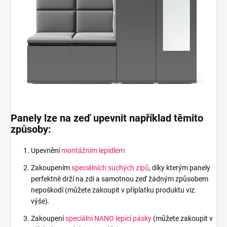
Panely lze na zeď upevnit například těmito
způsoby:
Upevnění
montážním lepidlem
Zakoupením
speciálních suchých zipů
, díky kterým panely
perfektně drží na zdi a samotnou zeď žádným způsobem
nepoškodí (můžete zakoupit v příplatku produktu viz.
výše).
Zakoupení
speciální NANO lepící pásky
(můžete zakoupit v