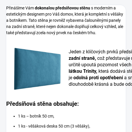
Přinášíme Vám
dokonalou předsíňovou stěnu
s moderním a
estetickým designem pro Váš domov, která je kompletní s věšáky
a botníkem. Tato stěna je rovněž vybavena čalouněnými panely
na zadní straně, které nejen dokonale doplňují celkový vzhled, ale
také představují zcela nový prvek na českém trhu.
Jeden z klíčových prvků předs
zadní straně,
což představuje
určitě upoutá pozornost všech
látkou Trinity,
která dodává stě
je
odolná proti opotřebení
a sn
dlouhodobě krásná a bude odo
Předsíňová stěna obsahuje:
1 ks – botník 50 cm,
1 ks - věšáková deska 50 cm (3 věšáky),