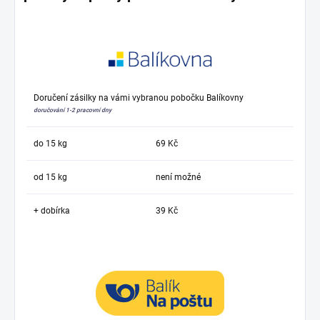
Doručení zásilky na vámi vybranou pobočku Balíkovny
doručování 1-2 pracovní dny
do 15 kg
69 Kč
od 15 kg
není možné
+ dobírka
39 Kč