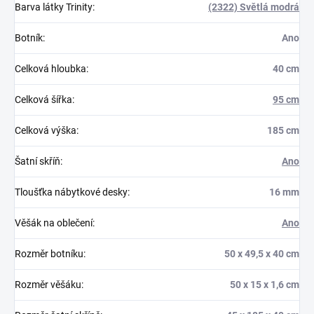
Barva látky Trinity
:
(2322) Světlá modrá
Botník
:
Ano
Celková hloubka
:
40 cm
Celková šířka
:
95 cm
Celková výška
:
185 cm
Šatní skříň
:
Ano
Tloušťka nábytkové desky
:
16 mm
Věšák na oblečení
:
Ano
Rozměr botníku
:
50 x 49,5 x 40 cm
Rozměr věšáku
:
50 x 15 x 1,6 cm