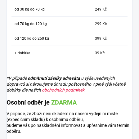
od 30 kg do 70 kg
249 Kč
od 70 kg do 120 kg
299 Kč
od 120 kg do 250 kg
399 Kč
+ dobírka
39 Kč
*V případě
odmítnutí zásilky adresáta
u výše uvedených
dopravců si nárokujeme úhradu poštovného v plné výši včetně
dobírky dle našich
obchodních podmínek
.
Osobní odběr je
ZDARMA
V případě, že zboží není skladem na našem výdejním místě
(expedičním skladu) k osobnímu odběru,
budeme vás po naskladnění informovat a upřesníme vám termín
odběru.