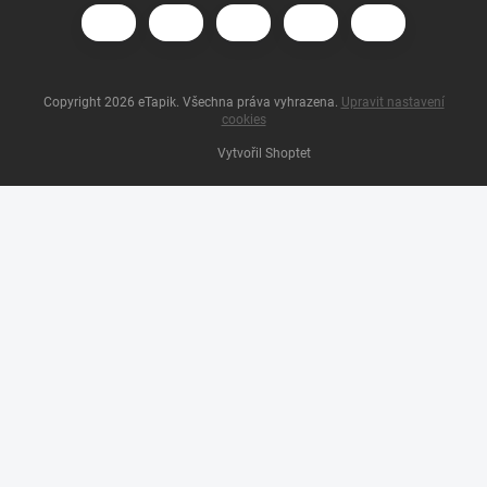
Copyright 2026
eTapik
. Všechna práva vyhrazena.
Upravit nastavení
cookies
Vytvořil Shoptet