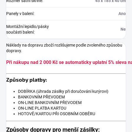
Rozměr šatní skříně
:
45 x 185 x 40 cm
Panely v balení
:
Ano
Montážní lepidlo/pásky
Ne
součásti balení
:
Náklady na dopravu zboží rozlišujeme podle zvoleného způsobu
dopravy.
Při nákupu nad 2 000 Kč se automaticky uplatní 5% sleva n
Způsoby platby:
DOBÍRKA (úhrada zásilky při doručování kurýrovi)
BANKOVNÍM PŘEVODEM
ON-LINE BANKOVNÍM PŘEVODEM
ON-LINE PLATBA KARTOU
HOTOVĚ/KARTOU PŘI OSOBNÍM ODBĚRU
Způsoby dopravy pro menší zásilky: