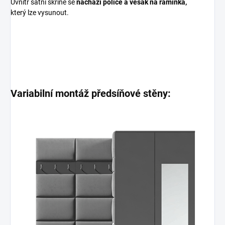
Uvnitř šatní skříně se
nachází police a věšák na ramínka,
který lze vysunout.
Variabilní montáž předsíňové stěny: