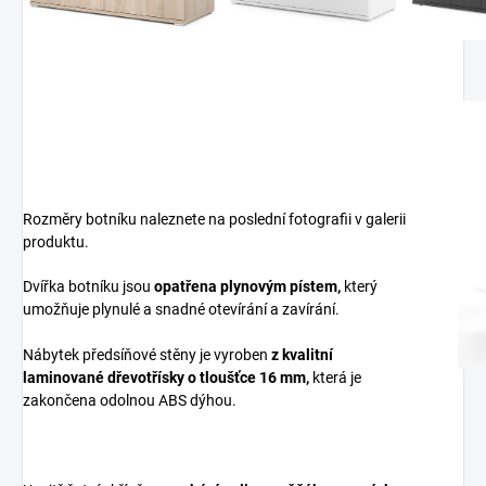
Rozměry botníku naleznete na poslední fotografii v galerii
produktu.
Dvířka botníku jsou
opatřena plynovým pístem,
který
umožňuje plynulé a snadné otevírání a zavírání.
Nábytek předsíňové stěny je vyroben
z
kvalitní
laminované dřevotřísky
o tloušťce 16 mm
,
která je
zakončena odolnou ABS dýhou.