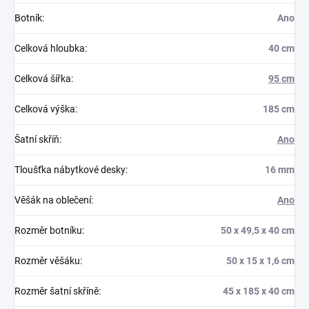
Botník
:
Ano
Celková hloubka
:
40 cm
Celková šířka
:
95 cm
Celková výška
:
185 cm
Šatní skříň
:
Ano
Tloušťka nábytkové desky
:
16 mm
Věšák na oblečení
:
Ano
Rozměr botníku
:
50 x 49,5 x 40 cm
Rozměr věšáku
:
50 x 15 x 1,6 cm
Rozměr šatní skříně
:
45 x 185 x 40 cm