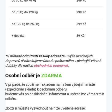
od 30 kg do 70 kg
249 Kč
od 70 kg do 120 kg
299 Kč
od 120 kg do 250 kg
399 Kč
+ dobírka
39 Kč
*V případě
odmítnutí zásilky adresáta
u výše uvedených
dopravců si nárokujeme úhradu poštovného v plné výši včetně
dobírky dle našich
obchodních podmínek
.
Osobní odběr je
ZDARMA
V případě, že zboží není skladem na našem výdejním místě
(expedičním skladu) k osobnímu odběru,
budeme vás po naskladnění informovat a upřesníme vám termín
odběru.
Zboží si můžete vyzvednout na níže uvedené adrese: