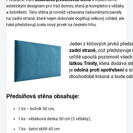
estetickým designem pro Váš domov, která je kompletní s věšáky
a botníkem. Tato stěna je rovněž vybavena čalouněnými panely
na zadní straně, které nejen dokonale doplňují celkový vzhled, ale
také představují zcela nový prvek na českém trhu.
Jeden z klíčových prvků předs
zadní straně,
což představuje
určitě upoutá pozornost všech
látkou Trinity,
která dodává stě
je
odolná proti opotřebení
a sn
dlouhodobě krásná a bude odo
Předsíňová stěna obsahuje:
1 ks – botník 50 cm,
1 ks - věšáková deska 50 cm (3 věšáky),
1 ks - šatní skříň 45 cm