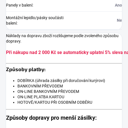
Panely v balení
:
Ano
Montážní lepidlo/pásky součásti
Ne
balení
:
Náklady na dopravu zboží rozlišujeme podle zvoleného způsobu
dopravy.
Při nákupu nad 2 000 Kč se automaticky uplatní 5% sleva n
Způsoby platby:
DOBÍRKA (úhrada zásilky při doručování kurýrovi)
BANKOVNÍM PŘEVODEM
ON-LINE BANKOVNÍM PŘEVODEM
ON-LINE PLATBA KARTOU
HOTOVĚ/KARTOU PŘI OSOBNÍM ODBĚRU
Způsoby dopravy pro menší zásilky: