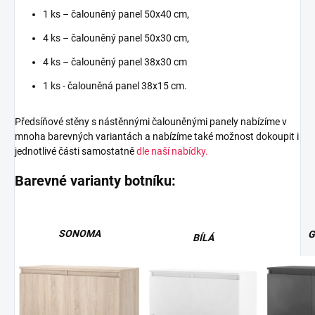
1 ks – čalouněný panel 50x40 cm,
4 ks – čalouněný panel 50x30 cm,
4 ks – čalouněný panel 38x30 cm
1 ks - čalouněná panel 38x15 cm.
Předsíňové stěny s nástěnnými čalouněnými panely nabízíme v
mnoha barevných variantách a nabízíme také možnost dokoupit i
jednotlivé části samostatně
dle naší nabídky.
Barevné varianty botníku:
SONOMA
G
BÍLÁ