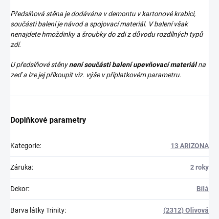
Předsíňová stěna je dodávána v demontu v kartonové krabici,
součásti balení je návod a spojovací materiál. V balení však
nenajdete
hmoždinky a šroubky do zdi z důvodu rozdílných typů
zdí.
U předsíňové stěny
není součásti balení upevňovací materiál
na
zeď a lze jej přikoupit viz. výše v příplatkovém parametru.
Doplňkové parametry
Kategorie
:
13 ARIZONA
Záruka
:
2 roky
Dekor
:
Bílá
Barva látky Trinity
:
(2312) Olivová