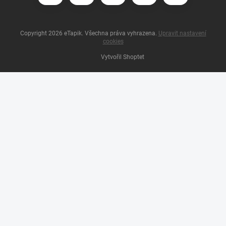
Copyright 2026
eTapik
. Všechna práva vyhrazena.
Upravit nastavení
cookies
Vytvořil Shoptet