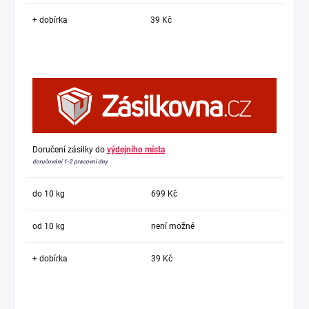
+ dobírka
39 Kč
Doručení zásilky do
výdejního místa
doručování 1-2 pracovní dny
do 10 kg
699 Kč
od 10 kg
není možné
+ dobírka
39 Kč