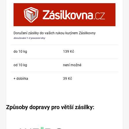
Doručení zásilky do vašich rukou kurýrem Zásilkovny
doručování 1-2 pracovní dny
do 10 kg
139 Kč
od 10 kg
není možné
+ dobírka
39 Kč
Způsoby dopravy pro větší zásilky: