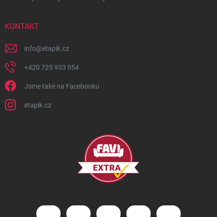
KONTAKT
info
@
etapik.cz
+420 725 933 054
Jsme také na Facebooku
etapik.cz