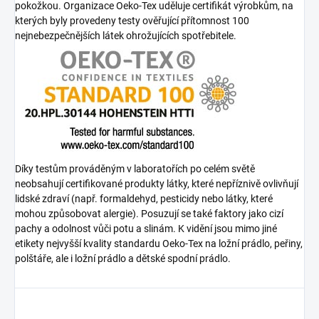
pokožkou. Organizace Oeko-Tex uděluje certifikát výrobkům, na
kterých byly provedeny testy ověřující přítomnost 100
nejnebezpečnějších látek ohrožujících spotřebitele.
Díky testům prováděným v laboratořích po celém světě
neobsahují certifikované produkty látky, které nepříznivě ovlivňují
lidské zdraví (např. formaldehyd, pesticidy nebo látky, které
mohou způsobovat alergie). Posuzují se také faktory jako cizí
pachy a odolnost vůči potu a slinám. K vidění jsou mimo jiné
etikety nejvyšší kvality standardu Oeko-Tex na ložní prádlo, peřiny,
polštáře, ale i ložní prádlo a dětské spodní prádlo.