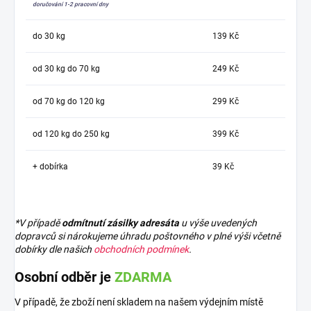
doručování 1-2 pracovní dny
do 30 kg
139 Kč
od 30 kg do 70 kg
249 Kč
od 70 kg do 120 kg
299 Kč
od 120 kg do 250 kg
399 Kč
+ dobírka
39 Kč
*V případě
odmítnutí zásilky adresáta
u výše uvedených
dopravců si nárokujeme úhradu poštovného v plné výši včetně
dobírky dle našich
obchodních podmínek
.
Osobní odběr je
ZDARMA
V případě, že zboží není skladem na našem výdejním místě