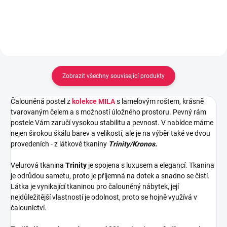
Zobrazit všechny související produkty
Čalouněná postel z
kolekce MILA
s lamelovým roštem, krásně
tvarovaným
čelem a s možností úložného prostoru.
Pevný rám
postele Vám zaručí vysokou stabilitu a pevnost. V nabídce máme
nejen širokou škálu barev a velikostí, ale je na výběr také ve dvou
provedeních - z látkové tkaniny
Trinity/Kronos.
Velurová tkanina
Trinity
je spojena s luxusem a elegancí. Tkanina
je odrůdou sametu, proto je příjemná na dotek a snadno se čistí.
Látka je vynikající tkaninou pro čalouněný nábytek, její
nejdůležitější vlastností je odolnost, proto se hojně využívá v
čalounictví.