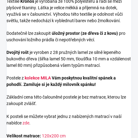
Textilie
Kronos
je vyrobana ze 100% polyesteru a řadí se mezi
plyšové tkaniny. Látka je velice měkká a příjemná na dotek,
využívá se v čalounictví. Výhodou této textilie je odolnost vůči
světlu, takže nedochází k vyblednutí barev nebo žmolkování.
Dodatečně lze zakoupit
úložný prostor (ze dřeva či z kovu)
pro
uschování ložního prádla či nepotřebných věcí.
Dvojitý rošt
je vyroben z 28 pružných lamel ze silně lepeného
bukového dřeva (šířka lamel 50 mm, tloušťka 10 mm a vzdálenost
lamel 80 mm) přizpůsobená všem typům matrací.
Postele z
kolekce MILA
Vám poskytnou kvalitní spánek a
pohodlí. Zamiluje si je každý milovník spánku!
Základní cena této čalouněné postele je bez matrace, kterou lze
zakoupit zvlášť.
K posteli se můžete vybrat jednu z nabízených matrací v naší
nabídce
zde
.
Velikost matrace:
120x200 cm