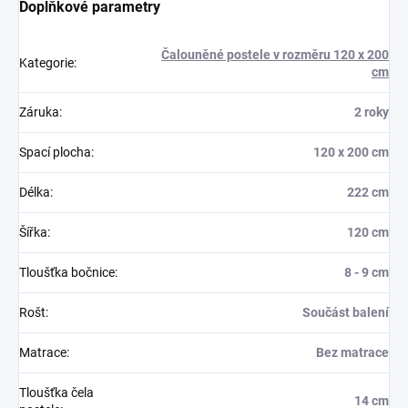
Doplňkové parametry
Čalouněné postele v rozměru 120 x 200
Kategorie
:
cm
Záruka
:
2 roky
Spací plocha
:
120 x 200 cm
Délka
:
222 cm
Šířka
:
120 cm
Tloušťka bočnice
:
8 - 9 cm
Rošt
:
Součást balení
Matrace
:
Bez matrace
Tloušťka čela
14 cm