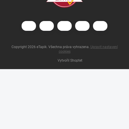
Copyright 2026
eTapik
. Všechna práva vyhrazena.
Upravit nastavení
cookies
Vytvořil Shoptet