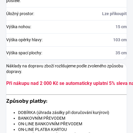
postele
:
Úložný prostor
:
Lze přikoupit
Výška nohou
:
15 cm
Výška opěrky hlavy
:
103 cm
Výška spací plochy
:
35 cm
Náklady na dopravu zboží rozlišujeme podle zvoleného způsobu
dopravy.
Při nákupu nad 2 000 Kč se automaticky uplatní 5% sleva n
Způsoby platby:
DOBÍRKA (úhrada zásilky při doručování kurýrovi)
BANKOVNÍM PŘEVODEM
ON-LINE BANKOVNÍM PŘEVODEM
ON-LINE PLATBA KARTOU