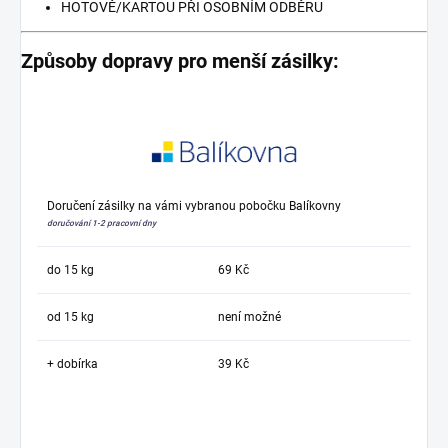
HOTOVĚ/KARTOU PŘI OSOBNÍM ODBĚRU
Způsoby dopravy pro menší zásilky:
Doručení zásilky na vámi vybranou pobočku Balíkovny
doručování 1-2 pracovní dny
do 15 kg
69 Kč
od 15 kg
není možné
+ dobírka
39 Kč