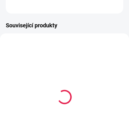
ZEPTAT SE
HLÍDAT
Související produkty
80-180 X 200 CM
80-180 X 200 CM
14-21 DNÍ
14-21 DNÍ
Termoelastická/Kapesní
Termoelastická/Kapesní
matrace ROMA - 22 cm,
matrace ROMA Plus - 23
H2
cm, H3
4 809 Kč
5 279 Kč
od
od
Detail
Detail